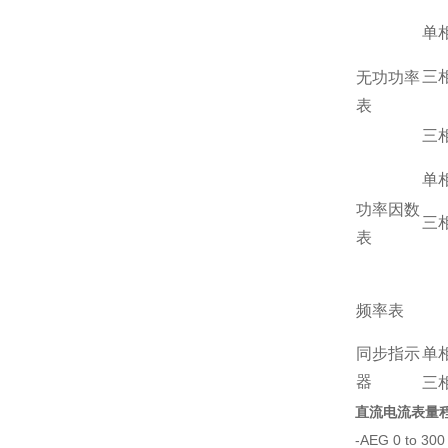
单
三
无功功率
表
三
单
功率因数
三
表
频率表
同步指示
单
器
三
直流电流表量
-AEG 0 to 300