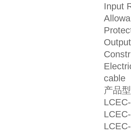
Input 
Allowa
Protec
Output
Constr
Electr
cable
产品型
LCEC-5
LCEC-1
LCEC-2