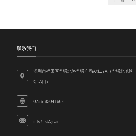
联系我们
深圳市福田区华强北路华强广场A栋17A（华强北地铁
站-A口）
0755-83041664
info@xb5j.cn