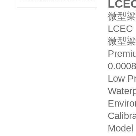
LCEC
微型梁
LCEC
微型梁
Premi
0.000
Low Pr
Waterp
Enviro
Calibr
Model 