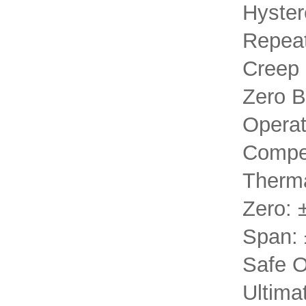
Hyster
Repeat
Creep 
Zero 
Operat
Compen
Therma
Zero: 
Span:
Safe O
Ultima