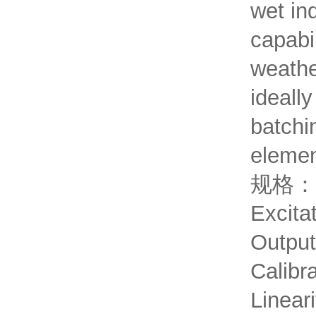
wet in
capabil
weathe
ideally
batchi
elemen
规格：
Excita
Output
Calibr
Linear