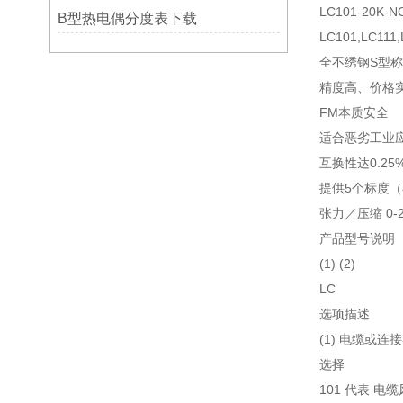
LC101-20K-N
B型热电偶分度表下载
LC101,LC1
全不绣钢S型
精度高、价格
FM本质安全
适合恶劣工业
互换性达0.2
提供5个标度（
张力／压缩 0-25 lb
产品型号说明
(1) (2)
LC
选项描述
(1) 电缆或连
选择
101 代表 电