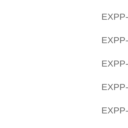
EXP
EXP
EXP
EXP
EXP