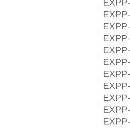
EXPP-
EXPP-
EXPP-
EXPP-
EXPP-
EXPP-
EXPP-
EXPP-
EXPP-
EXPP-
EXPP-