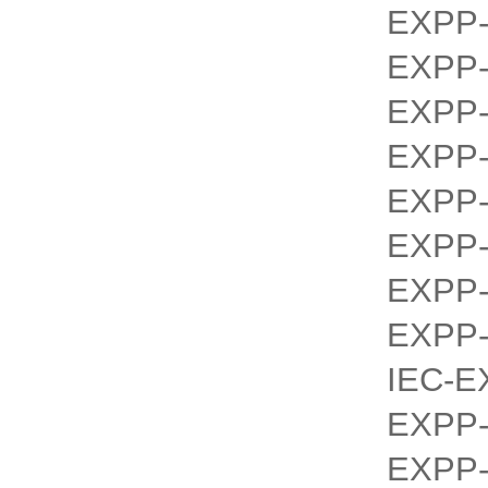
EXPP-
EXPP-
EXPP-
EXPP-
EXPP-
EXPP-
EXPP-
EXPP-
IEC-E
EXPP-
EXPP-