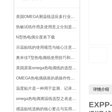
美国OMEGA测温线适应多行业需求
热敏试纸作用及使用意义分别是什么？
N型热电偶分度表下载
示温贴纸的使用规范与核心注意事项解读
奥米佳T型热电偶线使用技巧和选择方法
美国原装omega热电偶线的选型指标
OMEGA热电偶插座的易操作性探讨
温度贴片是一种用于监测、记录或指示温度变化的工具
详情介绍
omega热电偶测温线选型之表皮绝缘耐温
EXPP
感温贴纸选购的核心要点与实用建议