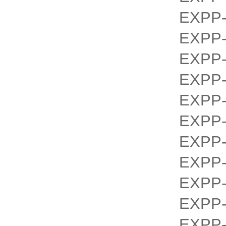
EXPP-
EXPP-
EXPP-
EXPP-
EXPP-
EXPP-
EXPP-
EXPP-
EXPP-
EXPP-
EXPP-