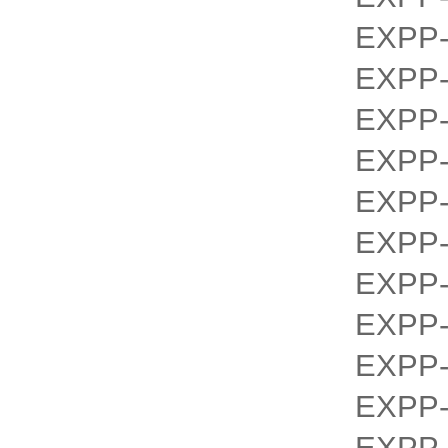
EXPP-
EXPP-
EXPP-
EXPP-
EXPP-
EXPP-
EXPP-
EXPP-
EXPP-
EXPP-
EXPP-