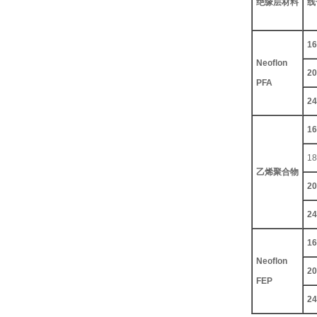
绝缘层材料
线
16
Neoflon
20
PFA
24
16
18
乙烯聚合物
20
24
16
Neoflon
20
FEP
24