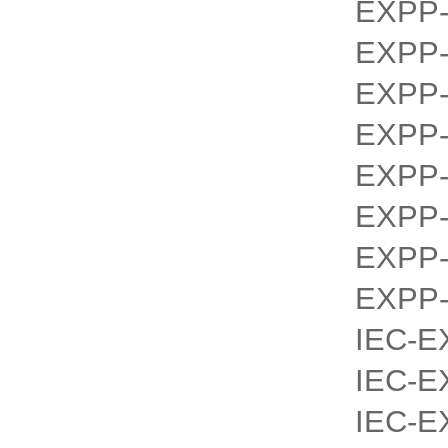
EXPP-
EXPP-
EXPP-
EXPP-
EXPP-
EXPP-
EXPP-
EXPP-
IEC-E
IEC-E
IEC-E