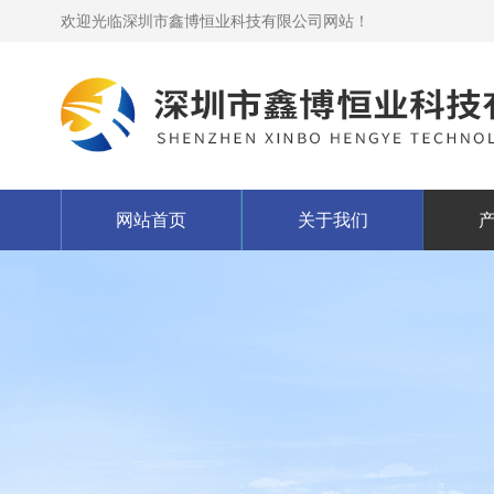
欢迎光临深圳市鑫博恒业科技有限公司网站！
网站首页
关于我们