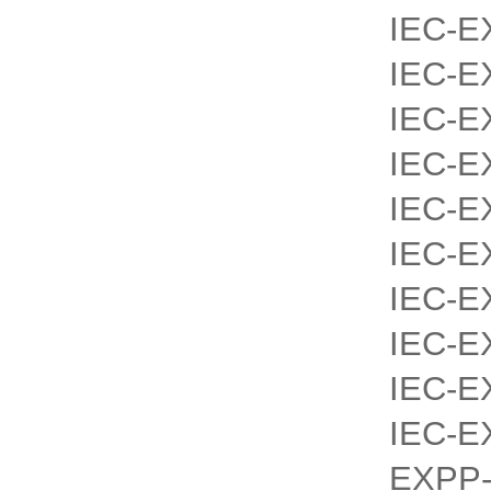
IEC-E
IEC-E
IEC-E
IEC-E
IEC-E
IEC-E
IEC-E
IEC-E
IEC-E
IEC-E
EXPP-