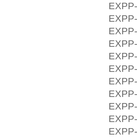
EXPP-
EXPP-
EXPP-
EXPP-
EXPP-
EXPP-
EXPP-
EXPP-
EXPP-
EXPP-
EXPP-