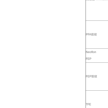
PFA双绞
Neoflon
FEP
FEP双绞
TFE