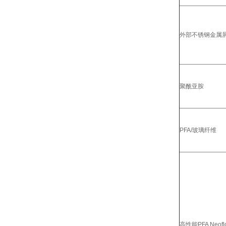
外部不锈钢金属屏
聚酰亚胺
PFA/玻璃纤维
高性能PFA Neofl