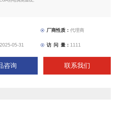
EGA热电偶测温线。
厂商性质：
代理商
2025-05-31
访 问 量：
1111
品咨询
联系我们