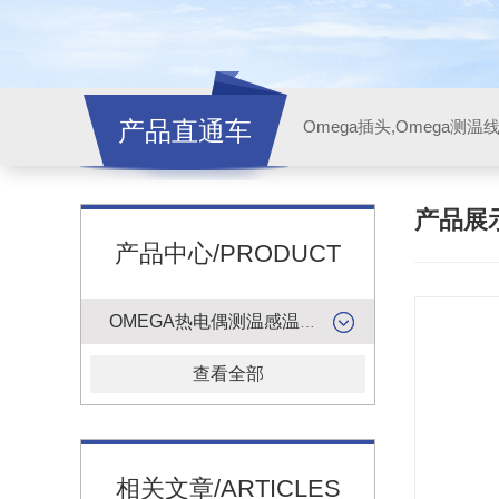
产品直通车
产品展
产品中心/PRODUCT
OMEGA热电偶测温感温升线
查看全部
相关文章/ARTICLES