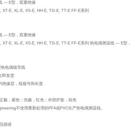
 — E型，双重绝缘
, XT-E, XL-E, XS-E, HH-E, TG-E, TT-E FF-E系列
 — E型，双重绝缘
E, XT-E, XL-E, XS-E, HH-E, TG-E, TT-E FF-E系列:热电偶测温线 —
型热电偶级导线
可立即发货
的绝缘层，线规号和长度
标：正极，紫色；负极，红色；外部护套，棕色
ngineering不使用重新处理的PFA或PVC生产热电偶测温线。
产品描述