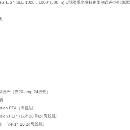
-E-24-SLE-1000，1000' (300 m) E型双重绝缘特别限制误差热电偶
明
温玻纤（仅20 amp;24线规）
璃
oflon PFA（高性能）
oflon FEP（仅有20 和24号线规）
瓷（仅有14 20 24号线规）