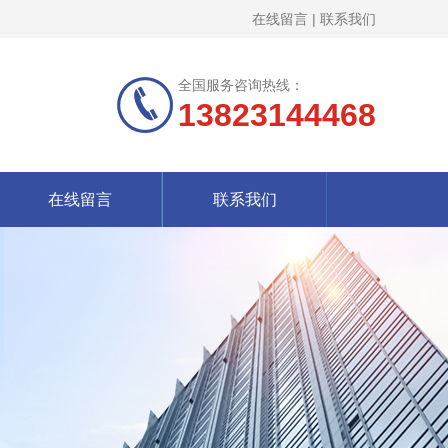
在线留言
|
联系我们
全国服务咨询热线：
13823144468
在线留言
联系我们