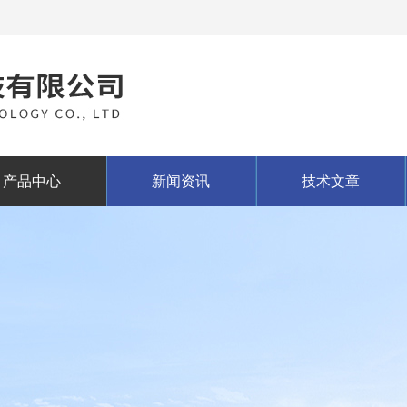
产品中心
新闻资讯
技术文章