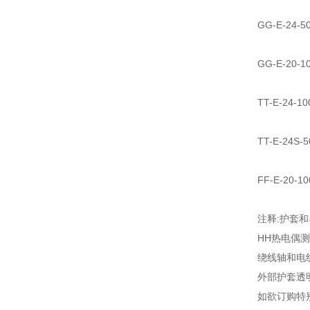
GG-E-24
GG-E-20
TT-E-24
TT-E-24
FF-E-20
注释:护套
HH热电偶
绕线轴和电
外部护套透
如欲订购特