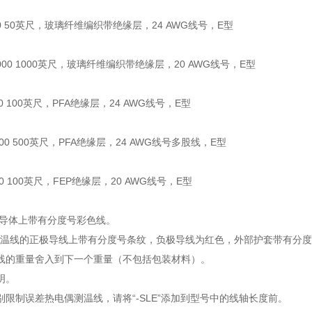
-50 50英尺，玻璃纤维编织带绝缘层，24 AWG线号，E型
-1000 1000英尺，玻璃纤维编织带绝缘层，20 AWG线号，E型
-100 100英尺，PFA绝缘层，24 AWG线号，E型
S-500 500英尺，PFA绝缘层，24 AWG线号多股线，E型
-100 100英尺，FEP绝缘层，20 AWG线号，E型
和导体上带有分度号彩色线。
测温线的正极导线上带有分度号条纹，负极导线为红色，外部护套带有分
线的重量舍入到下一个重量（不包括包装材料）。
明。
别限制误差热电偶测温线，请将“-SLE”添加到型号中的线轴长度前。