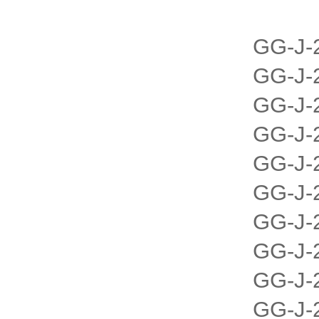
GG-J-
GG-J-
GG-J-
GG-J-
GG-J-
GG-J-
GG-J-
GG-J-
GG-J-
GG-J-