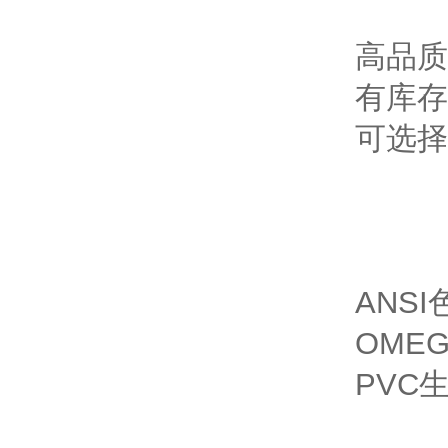
高品质
有库存
可选择
ANS
OME
PVC