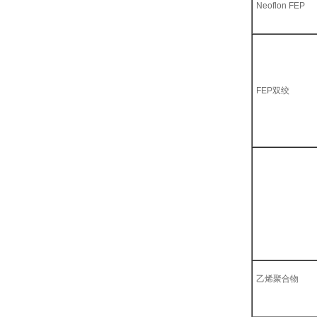
Neoflon FEP
FEP双绞
乙烯聚合物