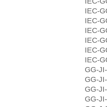
IEC-G
IEC-G
IEC-G
IEC-G
IEC-G
IEC-G
IEC-G
GG-JI
GG-JI
GG-JI
GG-JI