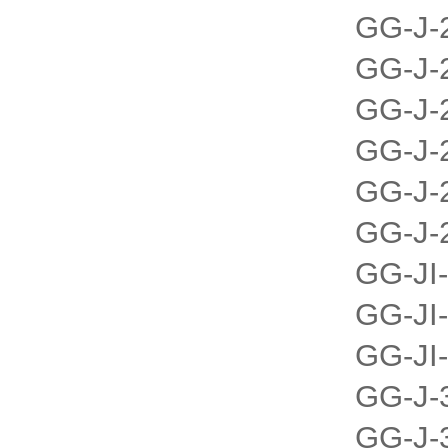
GG-J-
GG-J-
GG-J-
GG-J-
GG-J-
GG-J-
GG-JI
GG-JI
GG-JI
GG-J-
GG-J-