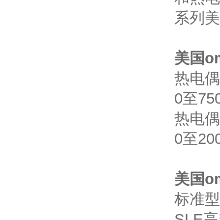
系列美
美国o
热电偶
0至75
热电偶
0至20
美国o
标准型(
SLE高