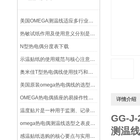
美国OMEGA测温线适应多行业需求
热敏试纸作用及使用意义分别是什么？
N型热电偶分度表下载
示温贴纸的使用规范与核心注意事项解读
奥米佳T型热电偶线使用技巧和选择方法
美国原装omega热电偶线的选型指标
OMEGA热电偶插座的易操作性探讨
详情介绍
温度贴片是一种用于监测、记录或指示温度变化的工具
GG-J
omega热电偶测温线选型之表皮绝缘耐温
测温线
感温贴纸选购的核心要点与实用建议