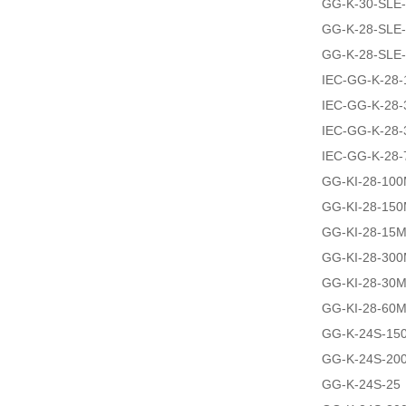
GG-K-30-SLE
GG-K-28-SLE
GG-K-28-SLE
IEC-GG-K-28
IEC-GG-K-28
IEC-GG-K-28
IEC-GG-K-28-
GG-KI-28-10
GG-KI-28-15
GG-KI-28-15
GG-KI-28-30
GG-KI-28-30
GG-KI-28-60
GG-K-24S-15
GG-K-24S-20
GG-K-24S-25