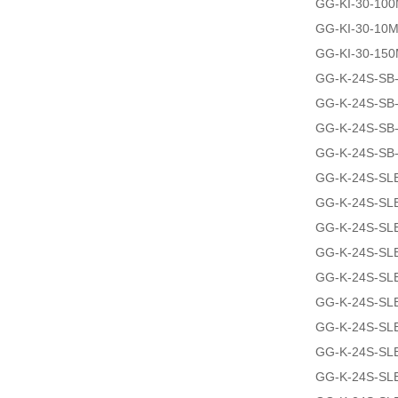
GG-KI-30-10
GG-KI-30-10
GG-KI-30-15
GG-K-24S-SB
GG-K-24S-SB
GG-K-24S-SB
GG-K-24S-SB
GG-K-24S-SL
GG-K-24S-SL
GG-K-24S-SL
GG-K-24S-SL
GG-K-24S-SL
GG-K-24S-SL
GG-K-24S-SL
GG-K-24S-SL
GG-K-24S-SL