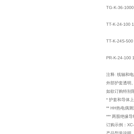
TG-K-36-1
TT-K-24-1
TT-K-24S
PR-K-24-
注释: 线轴和
外部护套透明
如欲订购特别限
* 护套和导体
** HH热电
*** 两股绝
订购示例：XC-K
产品型号说明