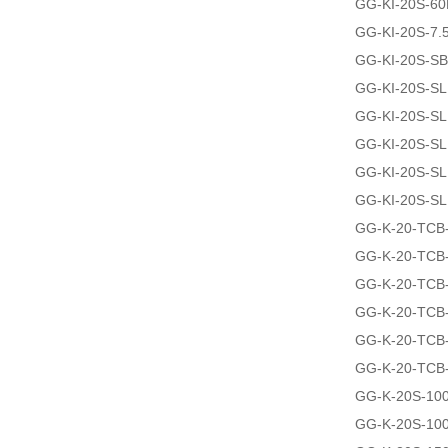
GG-KI-20S-6
GG-KI-20S-7.
GG-KI-20S-SB
GG-KI-20S-S
GG-KI-20S-S
GG-KI-20S-S
GG-KI-20S-S
GG-KI-20S-S
GG-K-20-TCB
GG-K-20-TCB
GG-K-20-TCB
GG-K-20-TCB
GG-K-20-TCB
GG-K-20-TCB
GG-K-20S-10
GG-K-20S-10