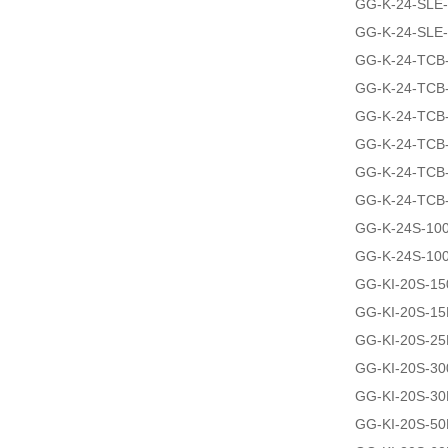
GG-K-24-SLE
GG-K-24-SLE
GG-K-24-TCB
GG-K-24-TCB
GG-K-24-TCB
GG-K-24-TCB
GG-K-24-TCB
GG-K-24-TCB
GG-K-24S-10
GG-K-24S-10
GG-KI-20S-1
GG-KI-20S-1
GG-KI-20S-2
GG-KI-20S-3
GG-KI-20S-3
GG-KI-20S-5