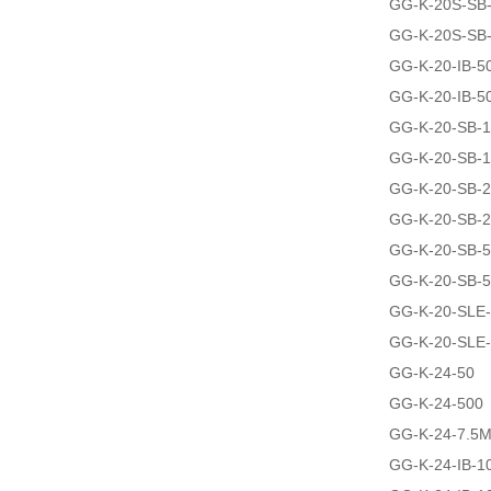
GG-K-20S-SB
GG-K-20S-SB
GG-K-20-IB-5
GG-K-20-IB-5
GG-K-20-SB-
GG-K-20-SB-
GG-K-20-SB-
GG-K-20-SB-
GG-K-20-SB-
GG-K-20-SB-
GG-K-20-SLE
GG-K-20-SLE
GG-K-24-50
GG-K-24-500
GG-K-24-7.5
GG-K-24-IB-1