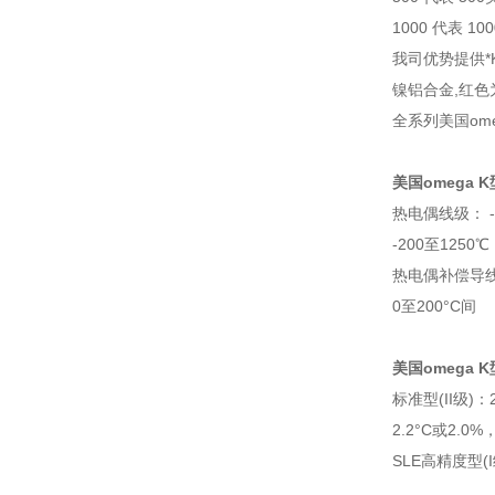
1000 代表 10
我司优势提供*
镍铝合金,红
全系列美国om
美国omega 
热电偶线级： -
-200至1250℃
热电偶补偿导线级
0至200°C间
美国omega 
标准型(II级)：
2.2°C或2.0
SLE高精度型(I