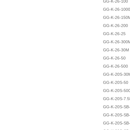
GG-K-26-100
GG-K-26-100
GG-K-26-150
GG-K-26-200
GG-K-26-25
GG-K-26-300
GG-K-26-30M
GG-K-26-50
GG-K-26-500
GG-K-20S-30
GG-K-20S-50
GG-K-20S-50
GG-K-20S-7.
GG-K-20S-SB
GG-K-20S-SB
GG-K-20S-SB