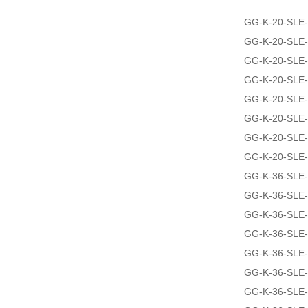
GG-K-20-SLE
GG-K-20-SLE
GG-K-20-SLE
GG-K-20-SLE
GG-K-20-SLE
GG-K-20-SLE
GG-K-20-SLE
GG-K-20-SLE
GG-K-36-SLE
GG-K-36-SLE
GG-K-36-SLE
GG-K-36-SLE
GG-K-36-SLE
GG-K-36-SLE
GG-K-36-SLE