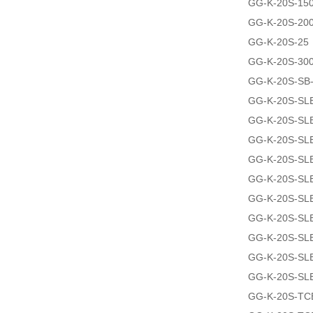
GG-K-20S-15
GG-K-20S-20
GG-K-20S-25
GG-K-20S-30
GG-K-20S-SB
GG-K-20S-SL
GG-K-20S-SL
GG-K-20S-SL
GG-K-20S-SL
GG-K-20S-SL
GG-K-20S-SL
GG-K-20S-SL
GG-K-20S-SL
GG-K-20S-SL
GG-K-20S-SL
GG-K-20S-TC