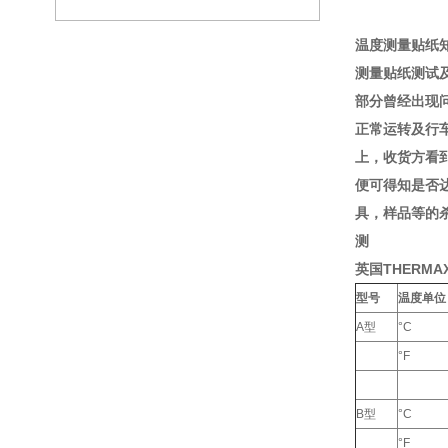
温度测量贴纸
测量贴纸测试
部分曾经出现
正常运转及行
上，收货方看
便可得知是否
具，样品等的
测
英国THERMA
型号
温度单位
A型
°C
°F
B型
°C
°F