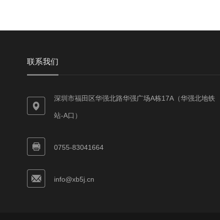
联系我们
深圳市福田区华强北路华强广场A栋17A（华强北地铁
站-A口）
0755-83041664
info@xb5j.cn