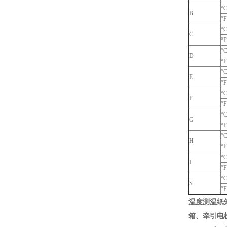
°
B
°
°
C
°
°
D
°
°
E
°
°
F
°
°
G
°
°
H
°
°
I
°
°
S
°
温度测温纸
箱、牵引电