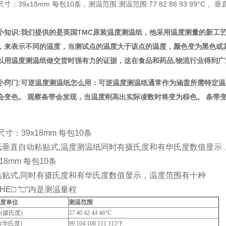
尺寸：39x18mm 每包10条，测温范围:测温范围:77 82 88 93 99°
小知识:我们提供的是英国TMC原装温度测温纸，他采用温度测量的新工
，来表示不同的温度，当测试点的温度大于该点的温度，颜色变为黑色或
以用温度测温纸做交货时强有力的证据，这在食品和药品,物流行业得到
小窍门:可逆温度测温纸怎么用：可逆温度测温纸通常作为涵盖所需特定温
会变色。 观察条带会发现，当温度刚高出实际读数时将变为棕色。 条带
尺寸：39x18mm 每包10条
纸垂直自动粘贴式,温度测温纸同时有摄氏度和有华氏度数值显示，
18mm 每包10条
粘贴式,同时有摄氏度和有华氏度数值显示，温度范围有十种
THE□ “□”内是测温量程
度单位
测温范围
C(摄氏度)
37 40 42 44 46°C
F(华氏度)
99 104 108 111 115°F