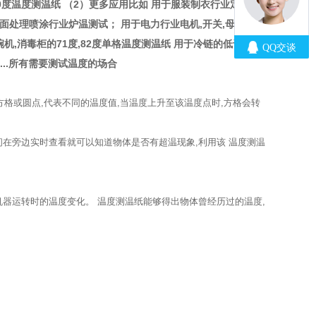
54-110度温度测温纸 （2）更多应用比如 用于服装制衣行业定型机
表面处理喷涂行业炉温测试； 用于电力行业电机,开关,母线温度
碗机,消毒柜的71度,82度单格温度测温纸 用于冷链的低于环境
....所有需要测试温度的场合
一列方格或圆点,代表不同的温度值,当温度上升至该温度点时,方格会转
间在旁边实时查看就可以知道物体是否有超温现象,利用该 温度测温
检查机器运转时的温度变化。 温度测温纸能够得出物体曾经历过的温度,