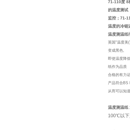
71-110
的温度测试；
监控；71-
温度的冷链温
温度测温纸
英国"温度美
变成黑色,
即使温度降低
纸作为品质
合格的有力证
产品符合BS
从而可以知
温度测温纸
100℃以下