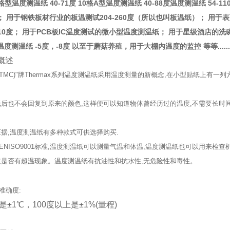
度 8格型温度测温纸 40-71度 10格A型温度测温纸 40-88度温度测温纸 
 用于钢铁板材行业的板温测试204-260度（所以也叫板温纸）； 用于
110度； 用于PCB板IC温度测试的微小型温度测温纸； 用于星级酒店的洗
度测温纸 -5度，-8度 以至于蘑菇养殖，用于大棚内温度的监控 等等.....
概述
(TMC)"牌Thermax系列温度测温纸采用温度测量的新概念,在小型贴纸上有
后也不会回复到原来的颜色,这样便可以知道物体曾经历过的温度,不需要长时
据,温度测温纸有多种款式可供选择购买.
 ENISO9001标准,温度测温纸可以测量气温和体温,温度测温纸也可以用来
道是否有超温现象。温度测温纸有抗油性和抗水性,无危险性和毒性。
准确度:
是±1℃，100度以上是±1%(量程)