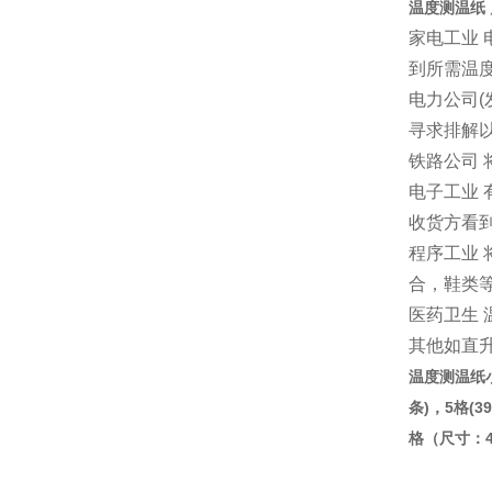
温度测温纸
家电工业
到所需温
电力公司
寻求排解
铁路公司
电子工业
收货方看
程序工业
合，鞋类
医药卫生
其他如直
温度测温纸小
条)，5格(
格（尺寸：4