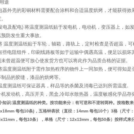
用途
 电器外壳的彩铜材料需要配合涂料和合适温度烘烤，才能获得效果
度。
(发电及配电) 将温度测温纸贴于发电机，电动机，变压器上，
以预防发生重大事故。
 将 温度测温纸贴于车轮，轴箱，路轨上，定时检查是否超温，
 有些电阻组件，印刷线路板等如于运输中偶遇高温，便足以损坏
到未曾超温便可放心使发货方也可以将此作为品质合格的证据。
 将温度测温纸附于需作加热程序的物件上一同加热，便可得知是
等制品的胶缝，漆品的烘烤等。
 温度测温纸可保证器具，样品等的杀菌及消毒已达到所需温度.
升机发动机，高压开关，黑盒,冷却水散热器，温度敏感化学品存
知识:温度测温纸的种类。按功能来分：有可逆和不逆转两种。按格数来分有8格（
39x18mm 每包10条)，五格钟表状（直径：14mm 每包10个）3格（尺寸：
x11mm，每包10条），单格（尺寸：12x13mm，每包50条）按样式