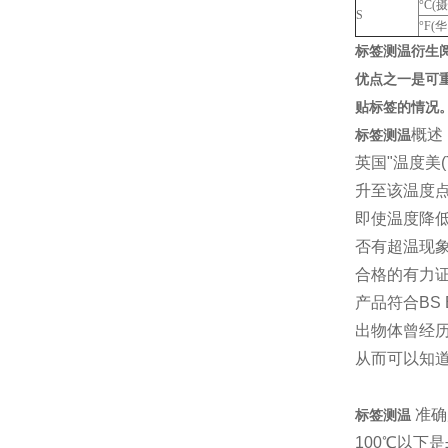
°C(
S
°F(
标签测温衍生
优点之一是可
贴标签的情况
概述
标签测温
英国"温度美
升至该温度点
即使温度降
否有超温现象
合格的有力证
产品符合BS
出物体曾经历
从而可以知
准确
标签测温
100℃以下是