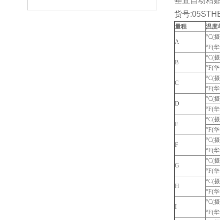
垂直自动粘
货号:05STH
量程
温度
°C(
A
°F(
°C(
B
°F(
°C(
C
°F(
°C(
D
°F(
°C(
E
°F(
°C(
F
°F(
°C(
G
°F(
°C(
H
°F(
°C(
I
°F(