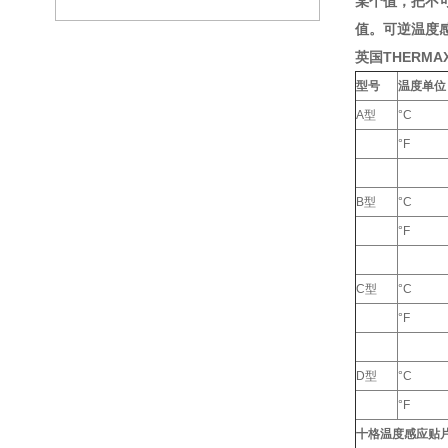
某个值，把不
值。可逆温度
英国THERMA
型号
温度单位
A型
°C
°F
B型
°C
°F
C型
°C
°F
D型
°C
°F
十格温度感应贴