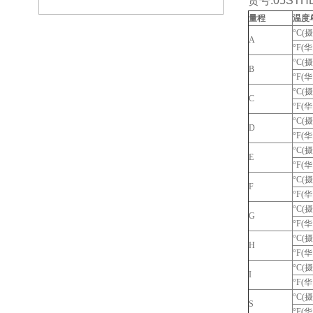
货号:05STH
量程
温度
°C(
A
°F(
°C(
B
°F(
°C(
C
°F(
°C(
D
°F(
°C(
E
°F(
°C(
F
°F(
°C(
G
°F(
°C(
H
°F(
°C(
I
°F(
°C(
S
°F(