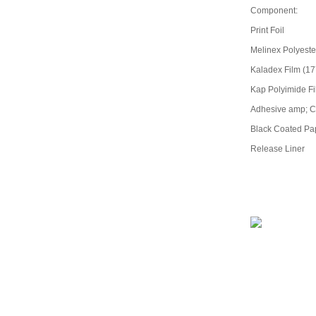
Component:
Print Foil
Melinex Polyeste
Kaladex Film (17
Kap Polyimide F
Adhesive amp; Car
Black Coated Pa
Release Liner