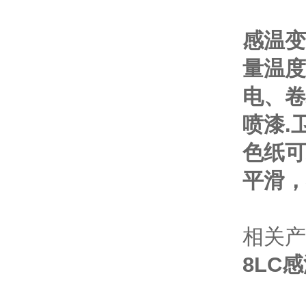
感温变
量温度
电、卷
喷漆.
色纸可
平滑，
相关产
8LC