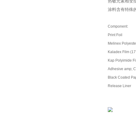
热敏元素相变
涂料含有特殊
Component:
Print Foil
Melinex Polyeste
Kaladex Film (17
Kap Polyimide F
Adhesive amp; Car
Black Coated Pa
Release Liner