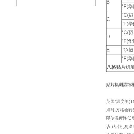
B
°F(
°C(
C
°F(
°C(
D
°F(
E
°C(
°F(
八格贴片机
贴片机测温纸
英国"温度美(
点时,方格会转
即使温度降低
该 贴片机测温