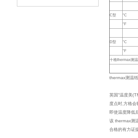
C型
°C
°F
D型
°C
°F
十格thermax
thermax测温
英国"温度美(
度点时,方格会
即使温度降低
该 therma
合格的有力证据