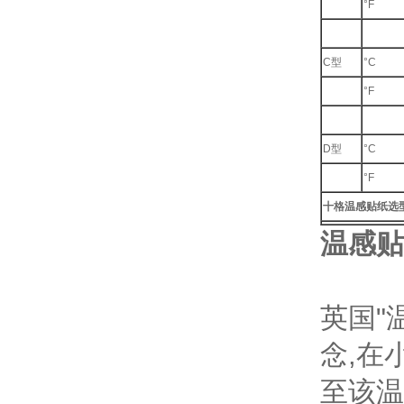
°F
C型
°C
°F
D型
°C
°F
十格温感贴纸选
温感贴
英国"
念,在
至该温