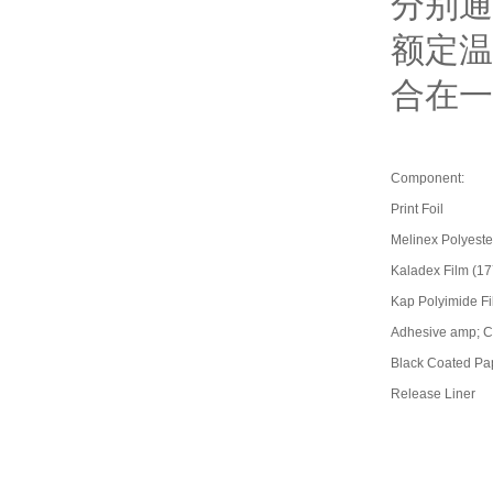
分别通
额定温
合在一
Component:
Print Foil
Melinex Polyeste
Kaladex Film (17
Kap Polyimide F
Adhesive amp; Car
Black Coated Pa
Release Liner