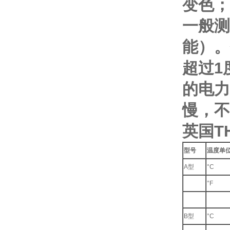
变色；
一般测
能）。
超过1
的电力
慢，不
英国T
型号
温度单
A型
°C
°F
B型
°C