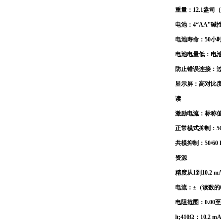
重量：12.1盎
电池：4“AA”碱性
电池寿命：50小
电池电量低：电
防止错误连接：过压
显示屏：高对比度
读
激励电流：标称值为
正常模式抑制：50/6
共模抑制：50/60 H
资源
精度从1到10.2 
电流：±（读数的0.0
电阻范围：0.00至4
lt;410Ω：10.