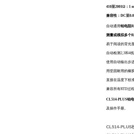
410至2001Ω：
兼容性：DC至0.
自动通用
铂电阻R
测量或模拟多个R
易于阅读的背光
自动检测2,3和4
使用自动输出步
用坚固耐用的橡
直接在温度下校准
兼容所有RTD过
CL514-PLUS
及操作手册。
CL514-PLU