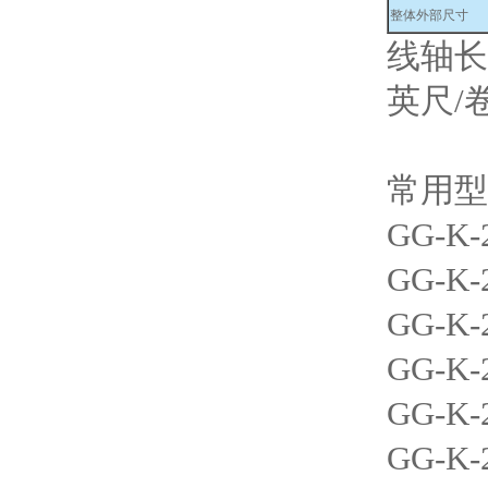
整体外部尺寸
线轴长
英尺/
常用型
GG-K-
GG-K-
GG-K-
GG-K-
GG-K-
GG-K-