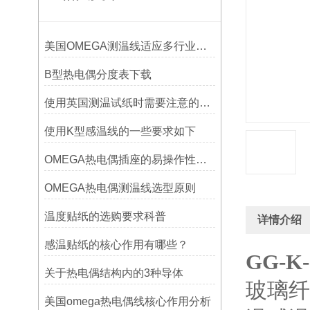
美国OMEGA测温线适应多行业需求
B型热电偶分度表下载
使用英国测温试纸时需要注意的事项
使用K型感温线的一些要求如下
OMEGA热电偶插座的易操作性探讨
OMEGA热电偶测温线选型原则
温度贴纸的选购要求科普
详情介绍
感温贴纸的核心作用有哪些？
GG-K-
关于热电偶结构内的3种导体
玻璃纤
美国omega热电偶线核心作用分析