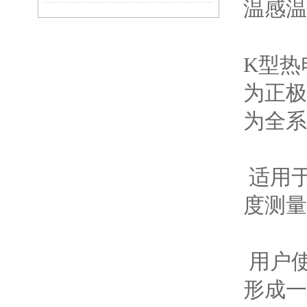
温感温线
K型热
为正极
为全系
适用
度测量
用户
形成一