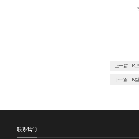
上一篇：
K型
下一篇：
K型
联系我们