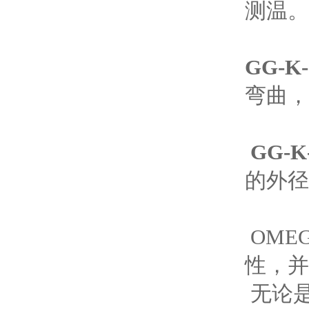
测温。
GG-K-
弯曲，
GG-K
的外径
OME
性，并
无论是