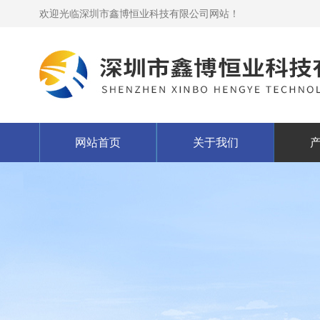
欢迎光临深圳市鑫博恒业科技有限公司网站！
网站首页
关于我们