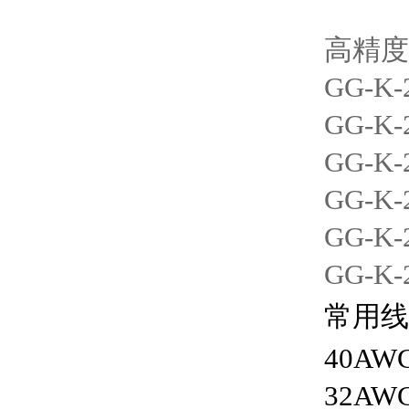
高精度
GG-K-
GG-K-
GG-K-
GG-K-
GG-K-
GG-K-
常用线
40AWG
32AWG