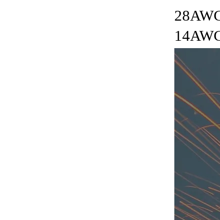
28AWG
14AWG