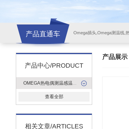
产品直通车
产品展
产品中心/PRODUCT
OMEGA热电偶测温感温升线
查看全部
相关文章/ARTICLES