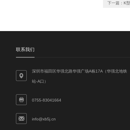
下一篇：
K型
联系我们
深圳市福田区华强北路华强广场A栋17A（华强北地铁
站-A口）
0755-83041664
info@xb5j.cn