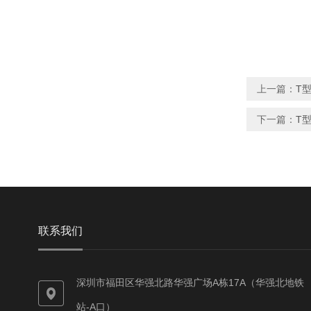
上一篇：
T型
下一篇：
T型
联系我们
深圳市福田区华强北路华强广场A栋17A（华强北地铁
站-A口）