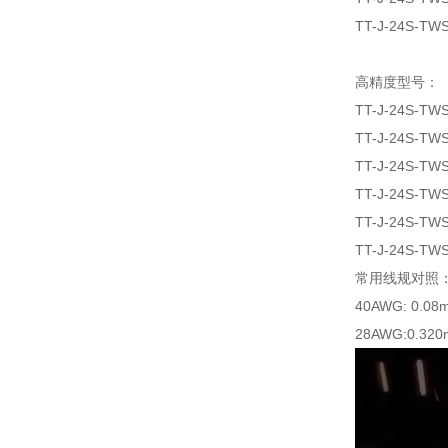
TT-J-24S-TW
高精度型号：
TT-J-24S-TW
TT-J-24S-TW
TT-J-24S-TW
TT-J-24S-TW
TT-J-24S-TW
TT-J-24S-TW
常用线规对照
40AWG: 0.08
28AWG:0.320