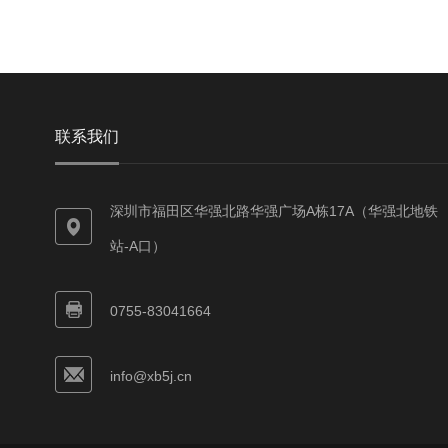
联系我们
深圳市福田区华强北路华强广场A栋17A（华强北地铁
站-A口）
0755-83041664
info@xb5j.cn