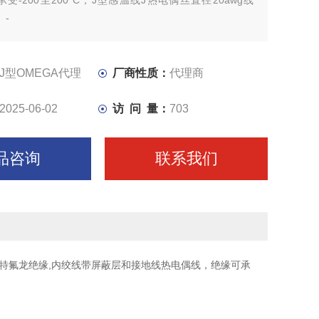
受-200至200°C，J型感温线J热电偶丝直径20awg线
。-
J型OMEGA代理
厂商性质：
代理商
2025-06-02
访 问 量：
703
品咨询
联系我们
非回收FEP46特氟龙绝缘,内绞线带屏蔽层和接地线热电偶线，绝缘可承