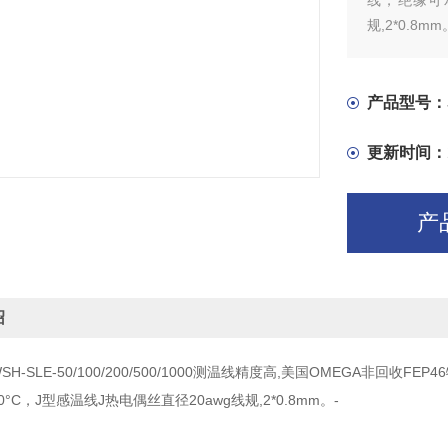
线，绝缘可承
规,2*0.8mm
产品型号：
更新时间：
产
绍
-TWSH-SLE-50/100/200/500/1000测温线精度高,美国OMEGA
00°C，J型感温线J热电偶丝直径20awg线规,2*0.8mm。-