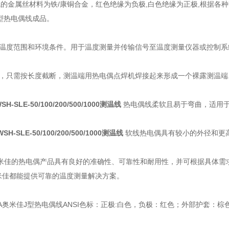
线的金属丝材料为铁/康铜合金，红色绝缘为负极,白色绝缘为正极,根据
 J型热电偶线成品。
温度范围和环境条件。用于温度测量并传输信号至温度测量仪器或控制系
，只需按长度截断，测温端用热电偶点焊机焊接起来形成一个裸露测温端
WSH-SLE-50/100/200/500/1000测温线
热电偶线柔软且易于弯曲，适用
TWSH-SLE-50/100/200/500/1000测温线
软线热电偶具有较小的外径和更
奥米佳的热电偶产品具有良好的准确性、可靠性和耐用性，并可根据具体需
奥米佳都能提供可靠的温度测量解决方案。
A奥米佳J型热电偶线ANSI色标：正极:白色，负极：红色；外部护套：棕