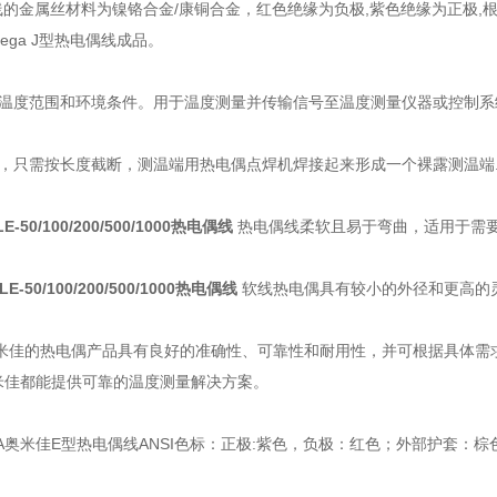
线的金属丝材料为镍铬合金/康铜合金，红色绝缘为负极,紫色绝缘为正极
ega J型热电偶线成品。
温度范围和环境条件。用于温度测量并传输信号至温度测量仪器或控制系
，只需按长度截断，测温端用热电偶点焊机焊接起来形成一个裸露测温端
LE-50/100/200/500/1000热电偶线
热电偶线柔软且易于弯曲，适用于需
SLE-50/100/200/500/1000热电偶线
软线热电偶具有较小的外径和更高的
奥米佳的热电偶产品具有良好的准确性、可靠性和耐用性，并可根据具体需
奥米佳都能提供可靠的温度测量解决方案。
A奥米佳E型热电偶线ANSI色标：正极:紫色，负极：红色；外部护套：棕