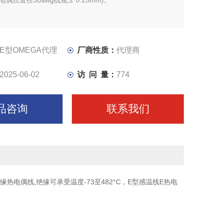
偶丝直径30awg线规,2*0.25mm)。
E型OMEGA代理
厂商性质：
代理商
2025-06-02
访 问 量：
774
品咨询
联系我们
缘热电偶线,绝缘可承受温度-73至482°C，E型感温线E热电