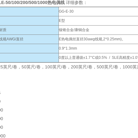
LE-50/100/200/500/1000热电偶线
详细参数：
GG-E-30
E型
材质
镍铬合金/康铜合金
线规AWG/直径
E热电偶丝直径30awg线规,2*0.25mm)。
0.9*1.3mm
0度以上普通级±1.7°C或0.5% / SLE高精度±1.
5英尺/卷，50英尺/卷，100英尺/卷，200英尺/卷，500英尺/卷，100
5
0
00
00
00
000