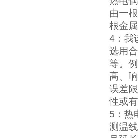
热电偶
由一根
根金属
4：我
选用合
等。例
高、响
误差限
性或有
5：热
测温线