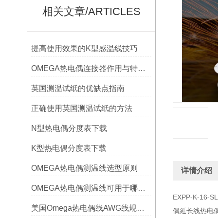
相关文章/ARTICLES
提高使用效果的K型感温线技巧
OMEGA热电偶连接器作用与特点是什么？
英国测温试纸的优缺点指南
正确使用英国测温试纸的方法
N型热电偶分度表下载
K型热电偶分度表下载
OMEGA热电偶测温线选型原则
详情介绍
OMEGA热电偶测温线可用于哪些领域
EXPP-K-16
美国Omega热电偶线AWG线规对照表
偶延长线热电偶丝