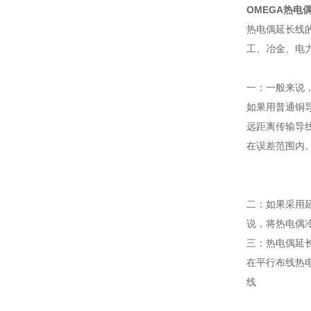
OMEGA热电
热电偶延长线
工、冶金、电
一：一般来说
如果用普通铜
远距离传输导
在误差范围内
二：如果采用
说，将热电偶
三：热电偶延
在平行布线热
线