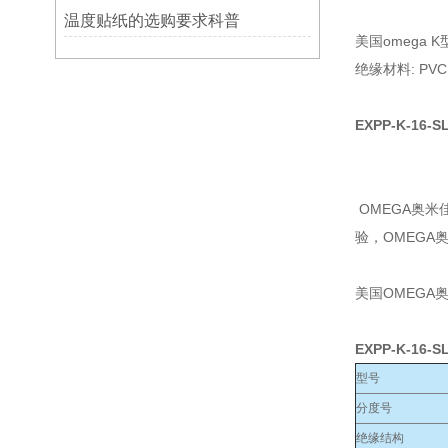
温度贴纸的选购要求科普
美国omega
绝缘材料: PVC
EXPP-K-16-
OMEGA奥
验，OMEG
美国OMEGA
EXPP-K-16-
型号
分度号
绝缘结构