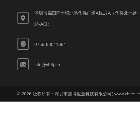
深圳市福田区华强北路华强广场A栋17A（华强北地铁
站-A口）
0755-83041664
info@xb5j.cn
© 2026 版权所有：深圳市鑫博恒业科技有限公司( www.xbtes.