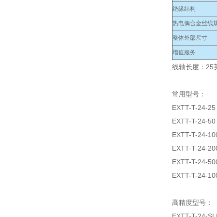
绝缘结构
热电偶合金丝线规
整体外部尺寸
增值服务
线轴长度：25英
常用型号：
EXTT-T-24-25
EXTT-T-24-50
EXTT-T-24-10
EXTT-T-24-20
EXTT-T-24-50
EXTT-T-24-10
高精度型号：
EXTT-T-24-SL