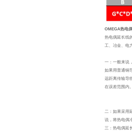
OMEGA热电
热电偶延长线
工、冶金、电
一：一般来说
如果用普通铜
远距离传输导
在误差范围内
二：如果采用
说，将热电偶
三：热电偶延