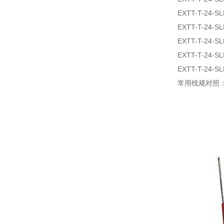
EXTT-T-24-SL
EXTT-T-24-SL
EXTT-T-24-SL
EXTT-T-24-SL
EXTT-T-24-SL
常用线规对照