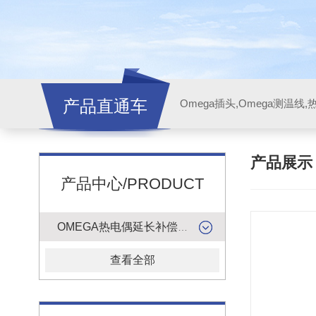
产品直通车
产品展
产品中心/PRODUCT
OMEGA热电偶延长补偿导线
查看全部