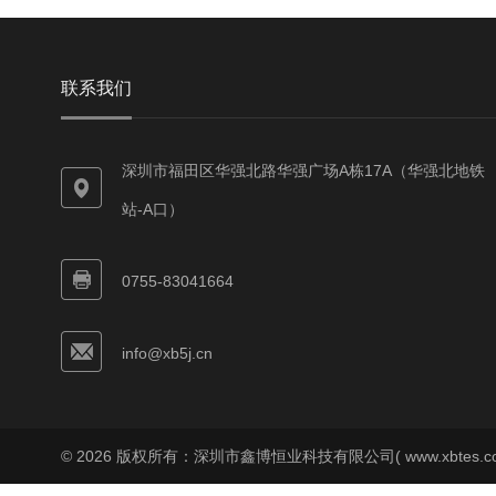
联系我们
深圳市福田区华强北路华强广场A栋17A（华强北地铁
站-A口）
0755-83041664
info@xb5j.cn
© 2026 版权所有：深圳市鑫博恒业科技有限公司( www.xbtes.