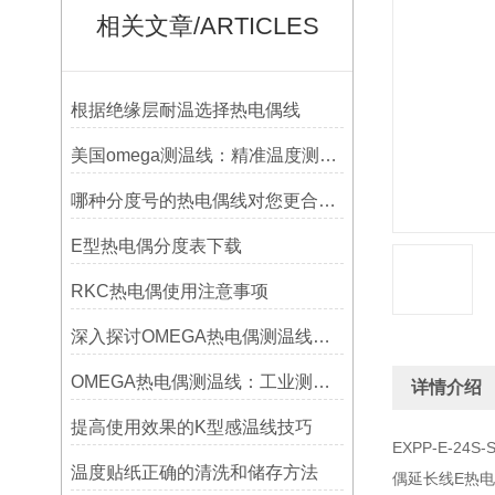
相关文章/ARTICLES
根据绝缘层耐温选择热电偶线
美国omega测温线：精准温度测量的可靠选择
哪种分度号的热电偶线对您更合用?
E型热电偶分度表下载
RKC热电偶使用注意事项
深入探讨OMEGA热电偶测温线的制作工艺
OMEGA热电偶测温线：工业测温的精准之选
详情介绍
提高使用效果的K型感温线技巧
EXPP-E-24
温度贴纸正确的清洗和储存方法
偶延长线E热电偶丝