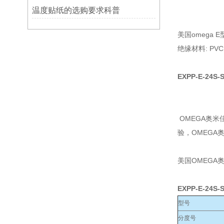
温度贴纸的选购要求科普
美国omega
绝缘材料: PVC
EXPP-E-24S
OMEGA奥
验，OMEG
美国OMEGA
EXPP-E-24S
型号
分度号