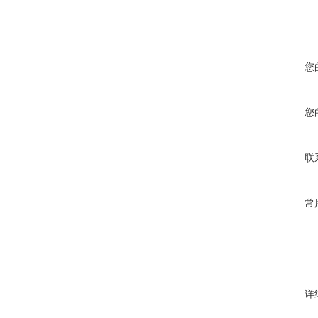
您
您
联
常
详