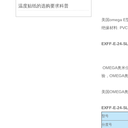
温度贴纸的选购要求科普
美国omega
绝缘材料: PVC
EXFF-E-24-
OMEGA奥
验，OMEG
美国OMEGA
EXFF-E-24-
型号
分度号