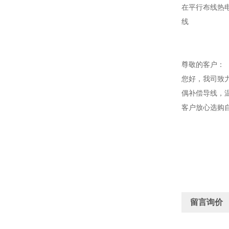
在平行布线热
线
尊敬的客户：
您好，我司致
偶补偿导线，
客户放心选购
留言询价