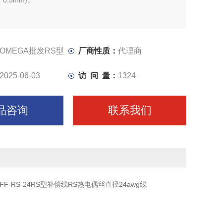
*0.5mm)。
OMEGA批发RS型
厂商性质：
代理商
2025-06-03
访 问 量：
1324
品咨询
联系我们
收EXFF-RS-24RS型补偿线RS热电偶丝直径24awg线