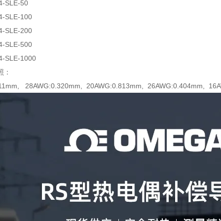
4-SLE-50
4-SLE-100
4-SLE-200
4-SLE-500
4-SLE-1000
照：
511mm, 28AWG:0.320mm, 20AWG:0.813mm, 26AWG:0.404mm, 1