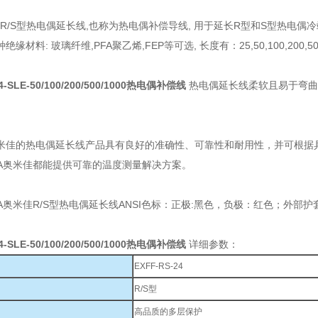
a R/S型热电偶延长线,也称为热电偶补偿导线, 用于延长R型和S型热电偶
缘材料: 玻璃纤维,PFA聚乙烯,FEP等可选, 长度有：25,50,100,200,50
24-SLE-50/100/200/500/1000热电偶补偿线
热电偶延长线柔软且易于弯曲
奥米佳的热电偶延长线产品具有良好的准确性、可靠性和耐用性，并可根据
GA奥米佳都能提供可靠的温度测量解决方案。
A奥米佳R/S型热电偶延长线ANSI色标：正极:黑色，负极：红色；外部护
24-SLE-50/100/200/500/1000热电偶补偿线
详细参数：
EXFF-RS-24
R/S型
高品质的多层保护