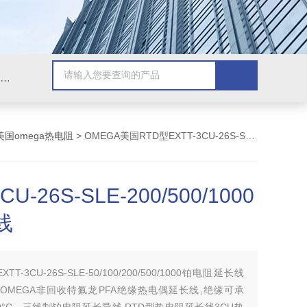
Omega插头,Omega测温线,热电偶测温线,热电偶线,铠装热电偶,热电偶连接器,热电偶插头,Omega热电偶线,T型热电偶线,TMC测温纸
美国omega热电阻
> OMEGA美国RTD型EXTT-3CU-26S-SLE-200/500/1000铂电阻线
CU-26S-SLE-200/500/1000
线
EXTT-3CU-26S-SLE-50/100/200/500/1000铂电阻延长线
OMEGA非回收特氟龙PFA绝缘热电偶延长线,绝缘可承