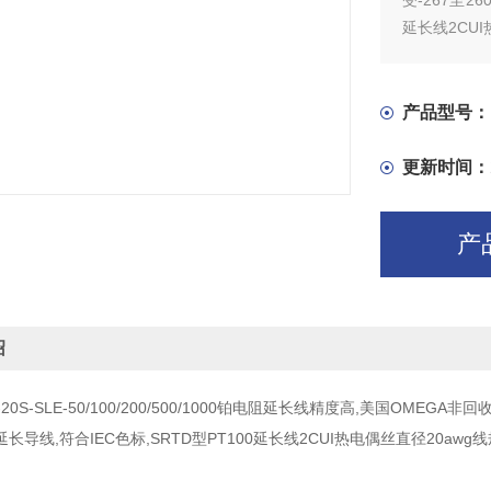
受-267至2
延长线2CUI热
产品型号：
更新时间：
产
绍
UI-20S-SLE-50/100/200/500/1000铂电阻延长线精度高,美国OME
导线,符合IEC色标,SRTD型PT100延长线2CUI热电偶丝直径20awg线规,2