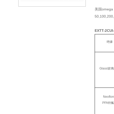
美国omeg
50,100,20
EXTT-2CUI
绝缘
Glass玻
Neoflo
PFA特