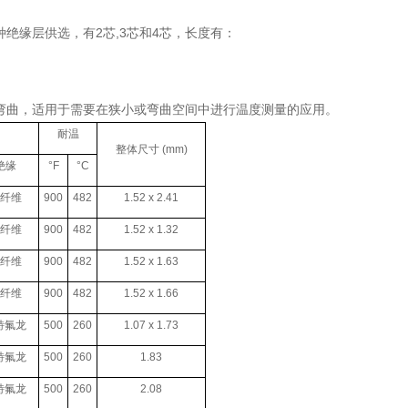
种绝缘层供选，有2芯,3芯和4芯，长度有：
弯曲，适用于需要在狭小或弯曲空间中进行温度测量的应用。
耐温
整体尺寸 (mm)
绝缘
°F
°C
纤维
900
482
1.52 x 2.41
纤维
900
482
1.52 x 1.32
纤维
900
482
1.52 x 1.63
纤维
900
482
1.52 x 1.66
特氟龙
500
260
1.07 x 1.73
特氟龙
500
260
1.83
特氟龙
500
260
2.08