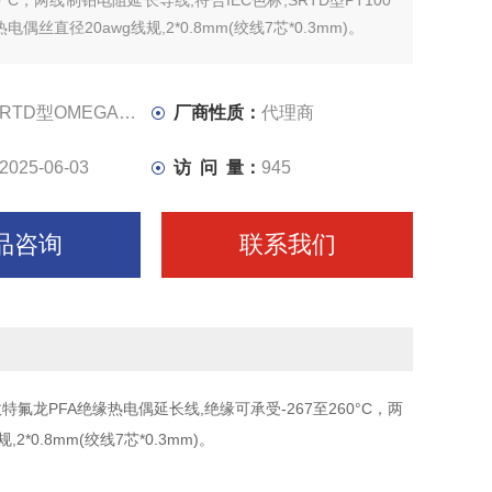
60°C，两线制铂电阻延长导线,符合IEC色标,SRTD型PT100
电偶丝直径20awg线规,2*0.8mm(绞线7芯*0.3mm)。
RTD型OMEGA批发
厂商性质：
代理商
2025-06-03
访 问 量：
945
品咨询
联系我们
GA非回收特氟龙PFA绝缘热电偶延长线,绝缘可承受-267至260°C，两
*0.8mm(绞线7芯*0.3mm)。