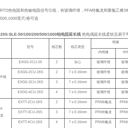
a RTD热电阻和热敏电阻信号引线，有玻璃纤维，PFA特氟龙和聚氯乙烯3
0,500,1000英尺/卷可选
-20S-SLE-50/100/200/500/1000铂电阻延长线
热电偶延长线柔软且易于
绝缘
型号
线芯数
线芯类型
内绝缘
外
EXGG-2CU-20
2
实心
玻璃纤维
玻璃
EXGG-2CU-26S
2
7 x 0.16mm
玻璃纤维
玻璃
璃纤维
EXGG-3CU-26S
3
7 x 0.16mm
玻璃纤维
玻璃
EXGG-4CU-26S
4
7 x 0.16mm
玻璃纤维
玻璃
EXTT-2CU-26S
2
7 x 0.16mm
PFA特氟龙
PFA
n®
EXTT-3CU-26S
3
7 x 0.16mm
PFA特氟龙
PFA
氟龙
EXTT-4CU-26S
4
7 x 0.16mm
PFA特氟龙
PFA