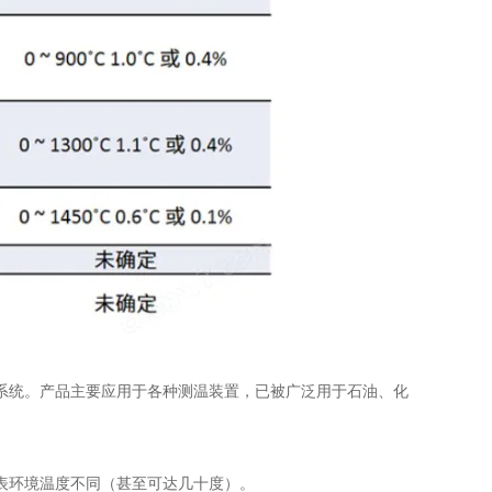
系统。产品主要应用于各种测温装置，已被广泛用于石油、化
表环境温度不同（甚至可达几十度）。