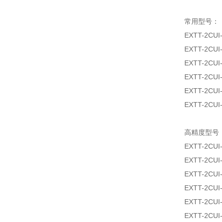
常用型号：
EXTT-2CUI
EXTT-2CUI
EXTT-2CUI
EXTT-2CUI
EXTT-2CUI
EXTT-2CUI
高精度型号
EXTT-2CUI
EXTT-2CUI
EXTT-2CUI
EXTT-2CUI
EXTT-2CUI
EXTT-2CUI