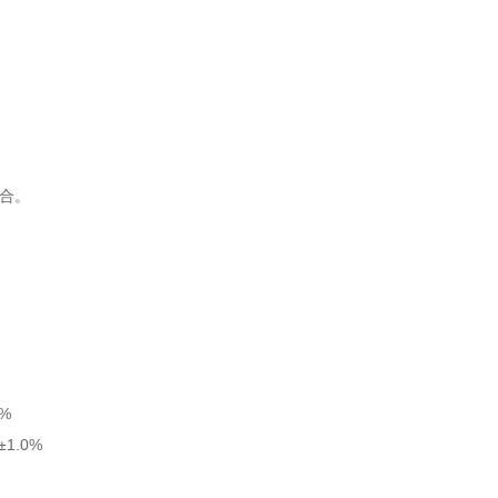
场合。
0%
±1.0%