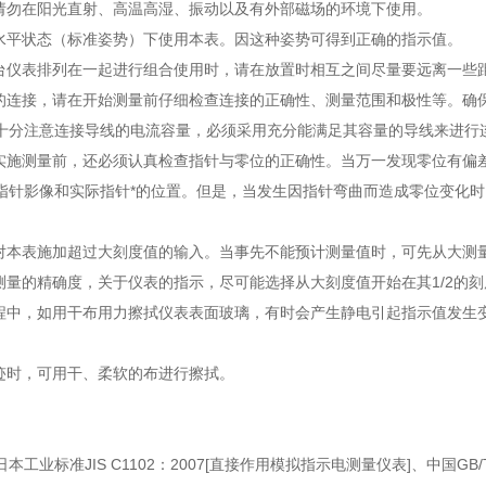
，请勿在阳光直射、高温高湿、振动以及有外部磁场的环境下使用。
在水平状态（标准姿势）下使用本表。因这种姿势可得到正确的指示值。
几台仪表排列在一起进行组合使用时，请在放置时相互之间尽量要远离一些
表的连接，请在开始测量前仔细检查连接的正确性、测量范围和极性等。确
十分注意连接导线的电流容量，必须采用充分能满足其容量的导线来进行
在实施测量前，还必须认真检查指针与零位的正确性。当万一发现零位有偏
指针影像和实际指针*的位置。但是，当发生因指针弯曲而造成零位变化
。
意对本表施加超过大刻度值的输入。当事先不能预计测量值时，可先从大测
高测量的精确度，关于仪表的指示，尽可能选择从大刻度值开始在其1/2的
过程中，如用干布用力擦拭仪表表面玻璃，有时会产生静电引起指示值发生
。
污迹时，可用干、柔软的布进行擦拭。
本工业标准JIS C1102：2007[直接作用模拟指示电测量仪表]、中国GB/