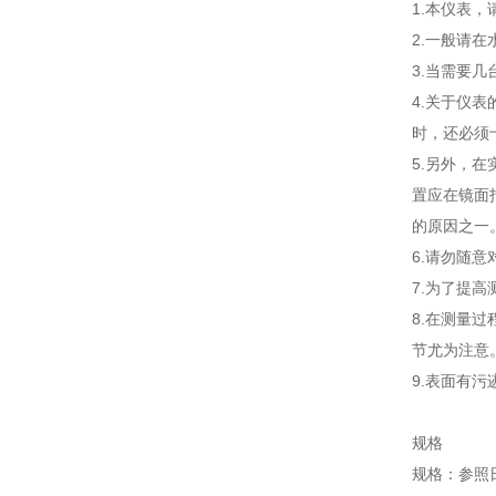
1.本仪表
2.一般请
3.当需要
4.关于仪
时，还必须
5.另外，
置应在镜面
的原因之一
6.请勿随
7.为了提
8.在测量
节尤为注意
9.表面有
规格
规格：参照日