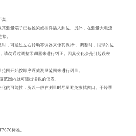
距离。
保其测量端子已被拴紧或插件插入到位。另外，在测量大电流
连接。
差时，可通过左右转动零调器来使其保持*。调整时，眼球的位
时，请勿通过调整零调器来进行纠正。因其变化会是引起误差
量范围开始按顺序逐减测量范围来进行测量。
刻度范围内就可测出读数的仪表。
变化的可能性，所以一般在测量时尽量避免擦拭窗口。干燥季
T7676标准。