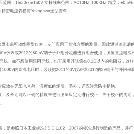
电压范围：15/30/75/150V 支持频率范围：AC10HZ-100KHZ 精度：±0.5%
高频精密电流表横河Yokogawa选型资料
1,2012属永磁可动线圈型仪表，专门应用于直流方面的测量。因此通过整
1的50V仪表或2012的50mV端子于外附分流器进行组合使用，测量直流电流
的导线。如不想使用添附导线，也可采用其阻值在0.1Ω以内的电阻器，这
过1000V的直流电压时，必须把2011的3V仪表或2012的3V端子与外
保管应放在无阳光直射、湿度低的场所。另外，还应注意防尘措施。
精度、及长期能以正确的精度来进行测量应定期进行校正。关于校正的周期
想。
，是参照日本工业标准JIS C 1102：2007的标准进行制造的产品，并符合