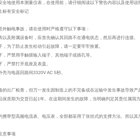
安全地使用本测量仪表，在使用前，请仔细阅读以下警告内容以及使用说
上标有安全标记
意外触电事故，请在使用时严格遵守以下事项：
表以及附属设备时，应首先确认其回路不在通电状态，然后再进行连接。
子，为了防止发生松动引起故障，请一定要牢牢拴紧。
下，严禁用手触摸输入端子、其他端子或插孔等。
下，严禁打开底座及表盖。
壳与电器回路间3320V AC 5秒。
格的出厂检查，但万一发生因制造上的不完备或在运输中发生事故导致产
品保质期为交货日起1年。在这期间发生的故障，当明确判定其责任属我
的携带型高频电流表、电压表，全部都采用了张丝式的支撑方法。所以其
注意事项