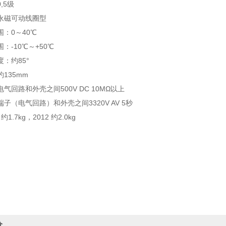
,5级
永磁可动线圈型
：0～40℃
：-10℃～+50℃
：约85°
135mm
气回路和外壳之间500V DC 10MΩ以上
子（电气回路）和外壳之间3320V AV 5秒
约1.7kg，2012 约2.0kg
价