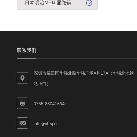
日本明治MEIJI显微镜
联系我们
深圳市福田区华强北路华强广场A栋17A（华强北地铁
站-A口）
0755-83041664
info@xb5j.cn