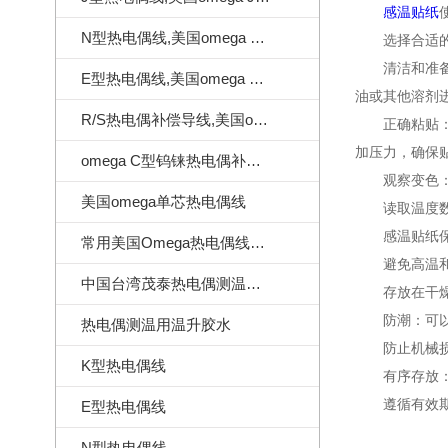
感温贴纸
N型热电偶线,美国omega N型热电偶线
选择合适的型
清洁和准备贴
E型热电偶线,美国omega E型热电偶线
油或其他溶剂
R/S热电偶补偿导线,美国omega热电偶补偿导线
正确粘贴：揭
加压力，确保
omega C型钨铼热电偶补偿导线
观察变色：当
美国omega单芯热电偶线
读取温度数据
感温贴纸保
常用美国Omega热电偶线订做样式
避免高温和直
中国台湾茂泰热电偶测温线|耐温260度
存放在干燥环
防潮：可以使
热电偶测温用温升胶水
防止机械损伤
K型热电偶线
有序存放：合
遵循有效期限
E型热电偶线
N型热电偶线