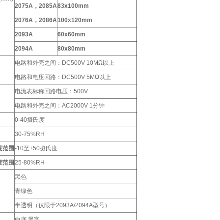
2075A，2085A
83x100mm
2076A，2086A
100x120mm
2093A
60x60mm
2094A
80x80mm
电路和外壳之间：DC500V 10MΩ以上
电路和电压回路：DC500V 5MΩ以上
电流表标称回路电压：500V
电路和外壳之间：AC2000V 1分钟
0-40摄氏度
30-75%RH
度范围
-10至+50摄氏度
度范围
25-80%RH
黑色
青绿色
半透明（仅限于2093A/2094A型号）
白底,黑字