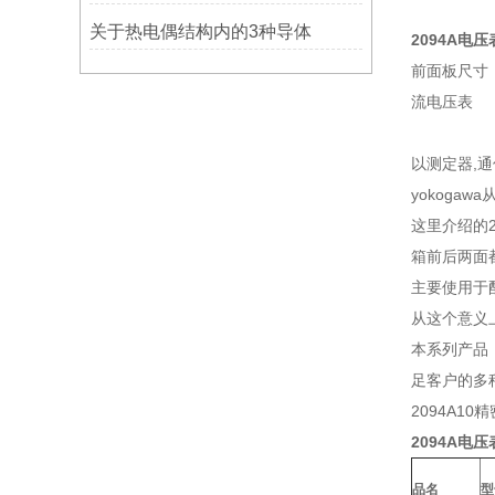
关于热电偶结构内的3种导体
2094A电
前面板尺寸：8
流电压表
以测定器,
yokoga
这里介绍的2
箱前后两面
主要使用于
从这个意义
本系列产品，
足客户的多
2094A1
2094A电
品名
型