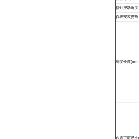
指针摆动角度
仪表安装姿势
刻度长度(mm
仪表正面尺寸(