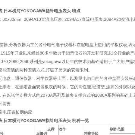
压表,日本横河YOKOGAWA指针电压表头 特点
0x80mm 2094A10直流电压表, 2094A17直流电压表,2094A20交流电压
通信器,分析仪器为主的各种电气电子仪器和在配电盘上使用的平板仪表,表
wa从1915年开业以来经过80多年致力于指示仪器的开发和研究,以全行业的
070,2080,2090系列是yokogawa以历年的技术为基础适用于广大用户
都能安装的两种安装方式,打破了历来的安装限制。
配电盘，通信仪器，科学仪器等上面，以测量电为目的的各种盘面安装板
上来看，在选定盘面安装板表的时候，它的高性能,经济型,漂亮的外观以
在以张丝支撑方式的2070A系列及轴尖支撑方式的2080A系列的基础上,进
种需要
0精密电压表长期供应
压表,日本横河YOKOGAWA指针电压表头 机种一览
支撑
动作
制作范围
号
后缀码
精度等级