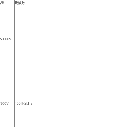
电压
周波数
-
.5-600V
-
-300V
400H-2kHz