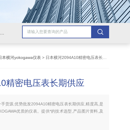
Omega插头,Omega测温线,热电偶测温线,热电偶线,铠装热电偶,热电偶连接器,热电偶插头,Omega热电偶线,T型热电偶线,TMC测温纸
日本横河yokogawa仪表
> 日本横河2094A10精密电压表长期供应
A10精密电压表长期供应
一手货源,优势批发2094A10精密电压表长期供应,精度高,是
KOGAWA优质的仪表。提供*的技术选型,产品图片资料,及