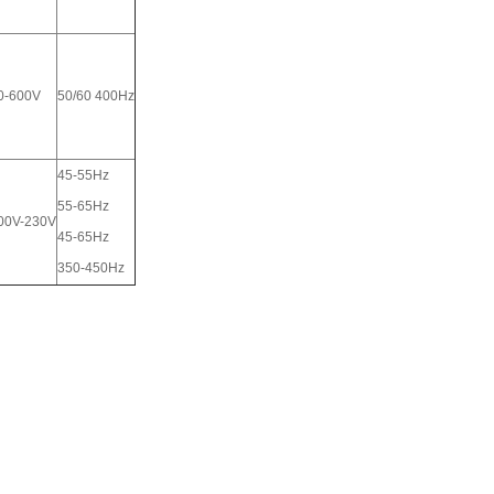
0-600V
50/60 400Hz
45-55Hz
55-65Hz
00V-230V
45-65Hz
350-450Hz