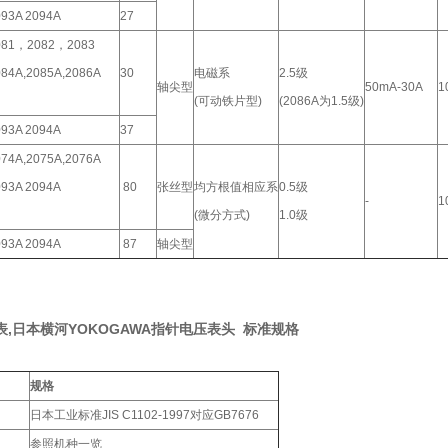
093A 2094A
27
081，2082，2083
084A,2085A,2086A
30
电磁系
2.5级
轴尖型
50mA-30A
1
(可动铁片型)
(2086A为1.5级)
093A 2094A
37
074A,2075A,2076A
093A 2094A
80
张丝型
均方根值相应系
0.5级
-
1
(微分方式)
1.0级
093A 2094A
87
轴尖型
压表,日本横河YOKOGAWA指针电压表头
标准规格
规格
日本工业标准JIS C1102-1997对应GB7676
参照机种一览