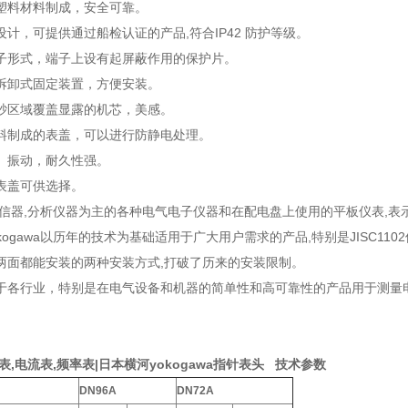
塑料材料制成，安全可靠。
计，可提供通过船检认证的产品,符合IP42 防护等级。
子形式，端子上设有起屏蔽作用的保护片。
拆卸式固定装置，方便安装。
砂区域覆盖显露的机芯，美感。
料制成的表盖，可以进行防静电处理。
、振动，耐久性强。
表盖可供选择。
通信器,分析仪器为主的各种电气电子仪器和在配电盘上使用的平板仪表,表
kogawa以历年的技术为基础适用于广大用户需求的产品,特别是JISC110
两面都能安装的两种安装方式,打破了历来的安装限制。
于各行业，特别是在电气设备和机器的简单性和高可靠性的产品用于测量
压表,电流表,频率表|日本横河yokogawa指针表头 技术参数
DN96A
DN72A