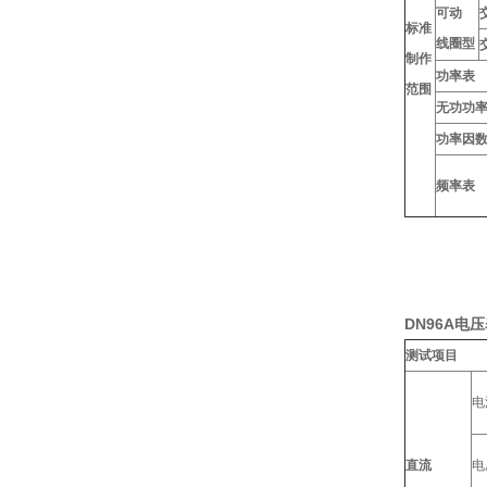
可动
标准
线圈型
制作
功率表
范围
无功功
功率因
频率表
DN96A电
测试项目
电
直流
电