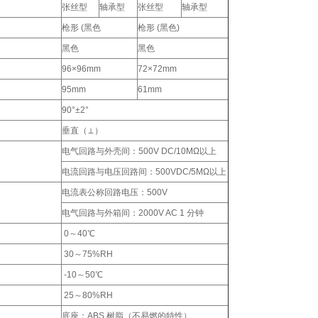
张丝型
轴承型
张丝型
轴承型
枪形 (黑色
枪形 (黑色)
黑色
黑色
96×96mm
72×72mm
95mm
61mm
90°±2°
垂直（⊥）
电气回路与外壳间：500V DC/10MΩ以上
电流回路与电压回路间：500VDC/5MΩ以上
电流表公称回路电压：500V
电气回路与外箱间：2000V AC 1 分钟
0～40℃
30～75%RH
-10～50℃
25～80%RH
底座：ABS 树脂（不易燃的特性）