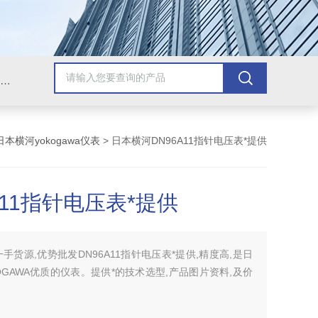
Omega插头,Omega测温线,热电偶测温线,热电偶线,铠装热电偶,热电偶连接器,热电偶插头,Omega热电偶线,T型热电偶线,TMC测温纸
日本横河yokogawa仪表
> 日本横河DN96A11指针电压表*提供
A11指针电压表*提供
一手货源,优势批发DN96A11指针电压表*提供,精度高,是日
OGAWA优质的仪表。提供*的技术选型,产品图片资料,及价