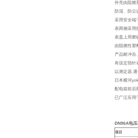
外壳由阻燃
防湿、防尘设
采用安全端
表两侧采用
表盖上用磨
由阻燃性塑
产品耐冲击
有设定指针
以测定器,
日本横河yo
配电箱前后
已广泛应用
DN96A电
项目