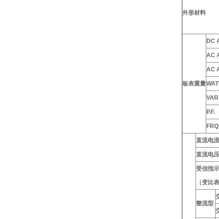
外形材料
DC
AC
AC 
板表重量
WA
VA
P.F
FR
直流电
直流电
受信指
（变比
整流型