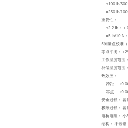
≤100 lb/500
=250 lb/100
重复性：
≤2.2 lb： ± 
=5 lb/10 N：
5测量点校准（在
零点平衡： ±2
工作温度范围： -54
补偿温度范围： 16 
热效应：
跨距： ±0.00
零点： ±0.00
安全过载： 容
极限过载： 容
电桥电阻： 小35
结构： 不锈钢