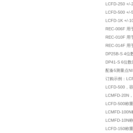
LCFD-250 
LCFD-500 
LCFD-1K 
REC-006F
REC-010F 
REC-014F 
DP25B-S 
DP41-S 6
配备5测量点NI
订购示例：LCF
LCFD-500
LCMFD-20
LCFD-500称
LCMFD-100
LCMFD-10N
LCFD-150称