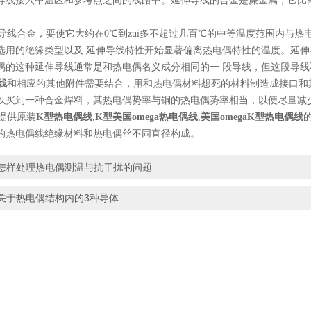
导线接入中温区和参考点之间的线路中。延伸导线的合金是廉金属，它比
。
线合金，要使它大约在0℃到zui多不超过几百℃的中等温度范围内与热
选用的绝缘类型以及 延伸导线特性开始显著偏离热电偶特性的温度。延
偶的这种延伸导线通常是和热电偶名义成分相同的一 段导线，但这段导
线
和相应的其他附件需要结合，用和热电偶材料想死的材料制造成接口和
以买到一种合金焊料，其热电偶势率与铜的热电偶势率相当，以便尽量减
提供原装
K型热电偶线
,
K型美国omega热电偶线
,
美国omegaK型热电偶线
的热电偶线绝缘材料和热电偶丝不同直径构成。
怎样处理热电偶测温与抗干扰的问题
关于热电偶结构内的3种导体