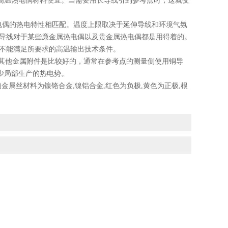
高温热电偶材料便宜。当需要用长导线引到参考点时，这就变
电偶的热电特性相匹配。温度上限取决于延伸导线和环境气氛
伸导线对于某些廉金属热电偶以及贵金属热电偶都是用得着的。
线不能满足所要求的高温输出技术条件。
其他金属附件是比较好的，通常在参考点的测量侧使用铜导
少局部生产的热电势。
的金属丝材料为镍铬合金,镍铝合金,红色为负极,黄色为正极,根