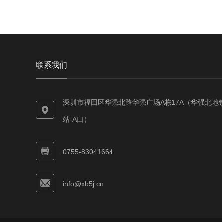
联系我们
深圳市福田区华强北路华强广场A栋17A（华强北地
站-A口）
0755-83041664
info@xb5j.cn