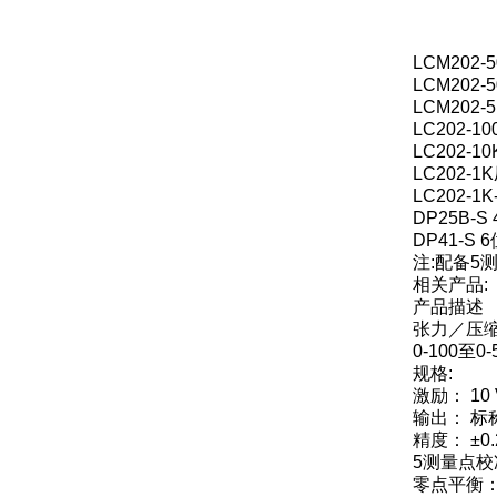
LCM202
LCM202
LCM202
LC202-
LC202-
LC202-
LC202-
DP25B-
DP41-S
注:配备5
相关产品:
产品描述
张力／压缩 张力
0-100至0-
规格:
激励： 10 
输出： 标称
精度： ±
5测量点校准
零点平衡： 