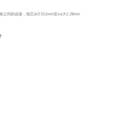
之间的连接，线芯从0.511mm至zui大1.29mm
寸