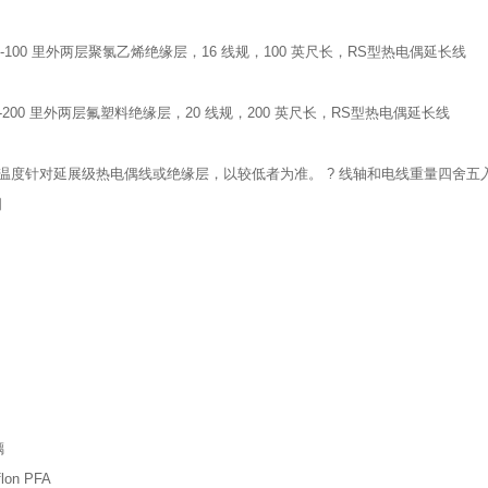
-16-100 里外两层聚氯乙烯绝缘层，16 线规，100 英尺长，RS型热电偶延长线
-20-200 里外两层氟塑料绝缘层，20 线规，200 英尺长，RS型热电偶延长线
zui高温度针对延展级热电偶线或绝缘层，以较低者为准。 ? 线轴和电线重量四舍五入
明
璃
lon PFA