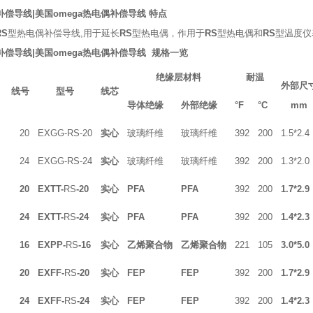
补偿导线
|美国
omega热电偶
补偿导线 特点
RS
型热电偶补偿导线,用于延长
RS
型热电偶，作用于
RS
型热电偶和
RS
型温度仪表
补偿导线|美国omega热电偶补偿导线 规格一览
绝缘层材料
耐温
外部尺
线号
型号
线芯
导体绝缘
外部绝缘
°F
°C
mm
20
EXGG-RS-20
实心
玻璃纤维
玻璃纤维
392
200
1.5*2.4
24
EXGG-RS-24
实心
玻璃纤维
玻璃纤维
392
200
1.3*2.0
20
EXTT-
RS
-20
实心
PFA
PFA
392
200
1.7*2.9
24
EXTT-
RS
-24
实心
PFA
PFA
392
200
1.4*2.3
物
16
EXPP-
RS
-16
实心
乙烯聚合物
乙烯聚合物
221
105
3.0*5.0
20
EXFF-
RS
-20
实心
FEP
FEP
392
200
1.7*2.9
24
EXFF-
RS
-24
实心
FEP
FEP
392
200
1.4*2.3