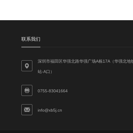
联系我们
深圳市福田区华强北路华强广场A栋17A（华强北地
站-A口）
0755-83041664
info@xb5j.cn