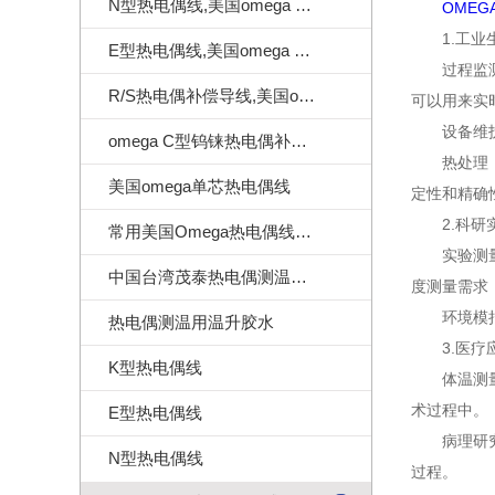
N型热电偶线,美国omega N型热电偶线
OME
1.工业
E型热电偶线,美国omega E型热电偶线
过程监测：
R/S热电偶补偿导线,美国omega热电偶补偿导线
可以用来实
设备维护：
omega C型钨铼热电偶补偿导线
热处理：在
美国omega单芯热电偶线
定性和精确
2.科研
常用美国Omega热电偶线订做样式
实验测量：
中国台湾茂泰热电偶测温线|耐温260度
度测量需求
环境模拟：
热电偶测温用温升胶水
3.医疗
K型热电偶线
体温测量：
术过程中。
E型热电偶线
病理研究：
N型热电偶线
过程。