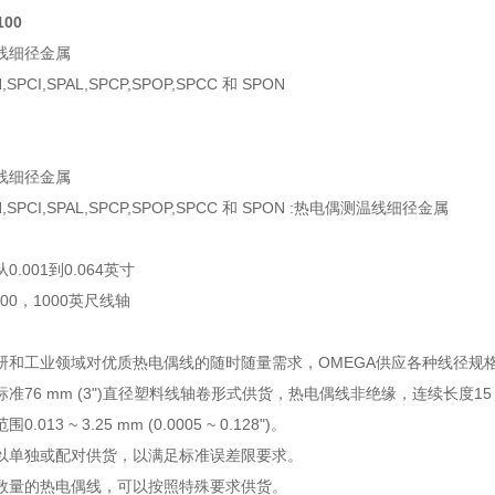
100
线细径金属
H,SPCI,SPAL,SPCP,SPOP,SPCC 和 SPON
线细径金属
CH,SPCI,SPAL,SPCP,SPOP,SPCC 和 SPON :热电偶测温线细径金属
.001到0.064英寸
500，1000英尺线轴
研和工业领域对优质热电偶线的随时随量需求，OMEGA供应各种线径规
准76 mm (3")直径塑料线轴卷形式供货，热电偶线非绝缘，连续长度15 m 
013 ~ 3.25 mm (0.0005 ~ 0.128")。
以单独或配对供货，以满足标准误差限要求。
数量的热电偶线，可以按照特殊要求供货。