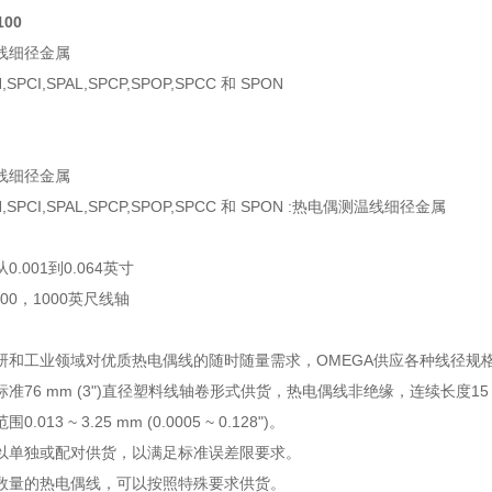
100
线细径金属
H,SPCI,SPAL,SPCP,SPOP,SPCC 和 SPON
线细径金属
CH,SPCI,SPAL,SPCP,SPOP,SPCC 和 SPON :热电偶测温线细径金属
.001到0.064英寸
500，1000英尺线轴
研和工业领域对优质热电偶线的随时随量需求，OMEGA供应各种线径规
准76 mm (3")直径塑料线轴卷形式供货，热电偶线非绝缘，连续长度15 m 
013 ~ 3.25 mm (0.0005 ~ 0.128")。
以单独或配对供货，以满足标准误差限要求。
数量的热电偶线，可以按照特殊要求供货。