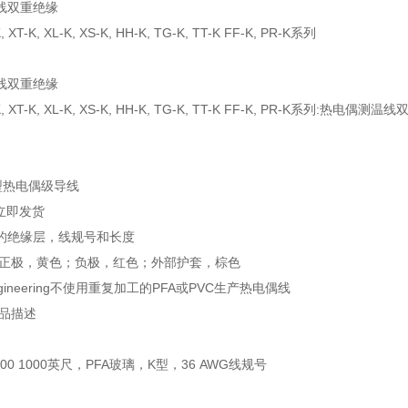
线双重绝缘
, XT-K, XL-K, XS-K, HH-K, TG-K, TT-K FF-K, PR-K系列
线双重绝缘
K, XT-K, XL-K, XS-K, HH-K, TG-K, TT-K FF-K, PR-K系列:热电偶测
型热电偶级导线
可立即发货
的绝缘层，线规号和长度
标：正极，黄色；负极，红色；外部护套，棕色
ngineering不使用重复加工的PFA或PVC生产热电偶线
产品描述
-1000 1000英尺，PFA玻璃，K型，36 AWG线规号