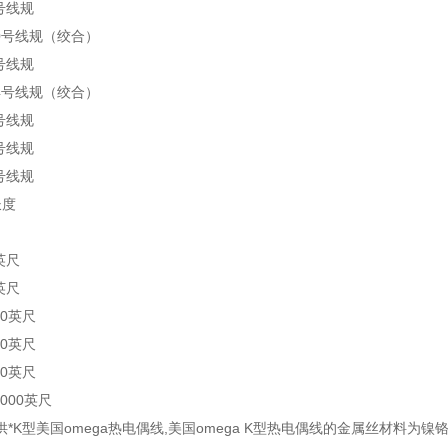
0号线规
 20号线规（绞合）
4号线规
 24号线规（绞合）
0号线规
6号线规
0号线规
长度
5英尺
0英尺
00英尺
00英尺
00英尺
1000英尺
*K型美国omega热电偶线,美国omega K型热电偶线的金属丝材料为镍铬