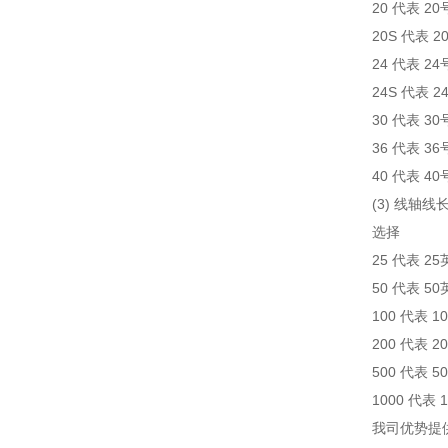
20 代表 2
20S 代表
24 代表 2
24S 代表
30 代表 3
36 代表 3
40 代表 4
(3) 线轴线
选择
25 代表 2
50 代表 5
100 代表 1
200 代表 2
500 代表 5
1000 代表 
我司优势提供