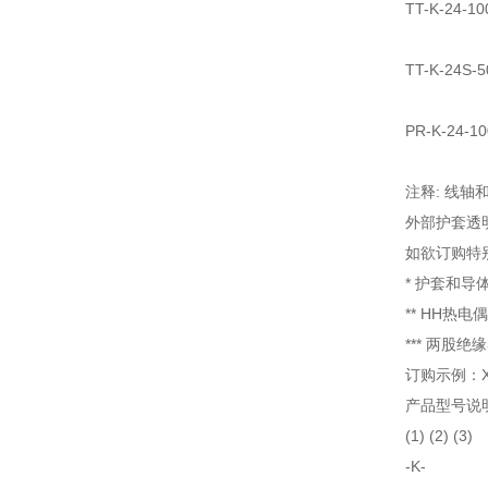
TT-K-24
TT-K-24
PR-K-24
注释: 线轴
外部护套透
如欲订购特
* 护套和
** HH
*** 两股
订购示例：XC
产品型号说
(1) (2) (3)
-K-