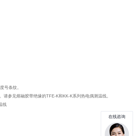
分度号条纹。
。请参见熔融胶带绝缘的TFE-K和KK-K系列热电偶测温线。
测温线