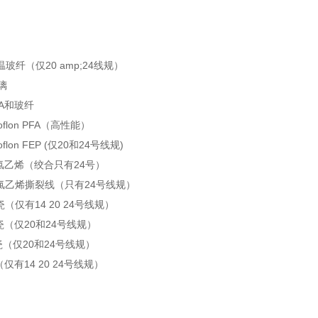
温玻纤（仅20 amp;24线规）
璃
FA和玻纤
oflon PFA（高性能）
oflon FEP (仅20和24号线规)
聚氯乙烯（绞合只有24号）
聚氯乙烯撕裂线（只有24号线规）
瓷（仅有14 20 24号线规）
陶瓷（仅20和24号线规）
陶瓷（仅20和24号线规）
（仅有14 20 24号线规）