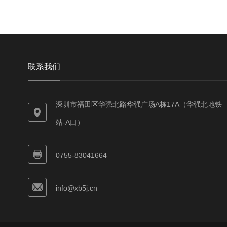
联系我们
深圳市福田区华强北路华强广场A栋17A（华强北地铁
站-A口）
0755-83041664
info@xb5j.cn