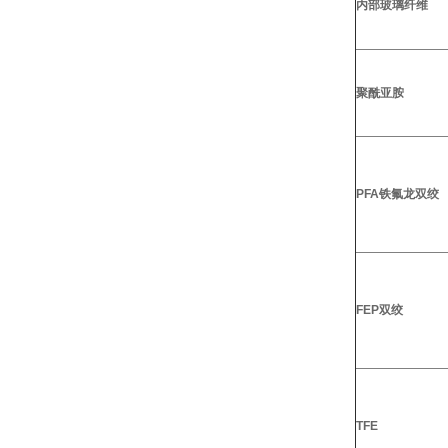
内部玻璃纤维
聚酰亚胺
PFA铁氟龙双绞
FEP双绞
TFE