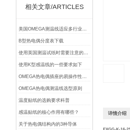
相关文章/ARTICLES
美国OMEGA测温线适应多行业需求
B型热电偶分度表下载
使用英国测温试纸时需要注意的事项
使用K型感温线的一些要求如下
OMEGA热电偶插座的易操作性探讨
OMEGA热电偶测温线选型原则
温度贴纸的选购要求科普
感温贴纸的核心作用有哪些？
详情介绍
关于热电偶结构内的3种导体
EXGG-K-1