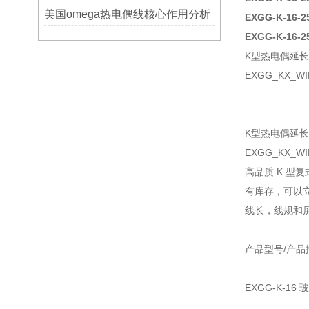
美国omega热电偶线核心作用分析
EXGG-K-1
EXGG-K-16-2
K型热电偶延
EXGG_KX_WI
K型热电偶延
EXGG_KX_W
高品质 K 型
有库存，可以
线长，线规和
产品型号/产品
EXGG-K-1