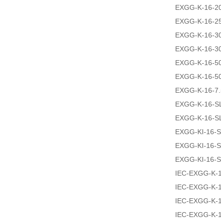
EXGG-K-16-2
EXGG-K-16-2
EXGG-K-16-3
EXGG-K-16-3
EXGG-K-16-5
EXGG-K-16-5
EXGG-K-16-7
EXGG-K-16-S
EXGG-K-16-S
EXGG-KI-16-
EXGG-KI-16-
EXGG-KI-16-S
IEC-EXGG-K-
IEC-EXGG-K-
IEC-EXGG-K-
IEC-EXGG-K-