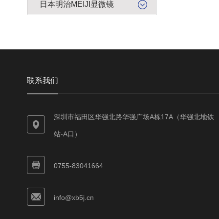
日本明治MEIJI显微镜
联系我们
深圳市福田区华强北路华强广场A栋17A（华强北地铁
站-A口）
0755-83041664
info@xb5j.cn