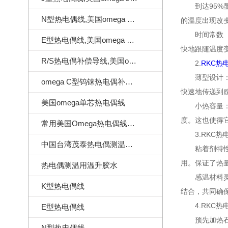
到达95%显示
N型热电偶线,美国omega N型热电偶线
的温度出现改
时间常数（到
E型热电偶线,美国omega E型热电偶线
快地跟随温度
R/S热电偶补偿导线,美国omega热电偶补偿导线
2.
RKC热
薄型设计：ST
omega C型钨铼热电偶补偿导线
快速地传递到
美国omega单芯热电偶线
小热容量：由
度。这也使得
常用美国Omega热电偶线订做样式
3.RKC热
中国台湾茂泰热电偶测温线|耐温260度
粘着剂特性：
用。保证了热
热电偶测温用温升胶水
感温材料灵敏
K型热电偶线
结合，共同确
4.RKC热
E型热电偶线
预先加热石蜡
N型热电偶线