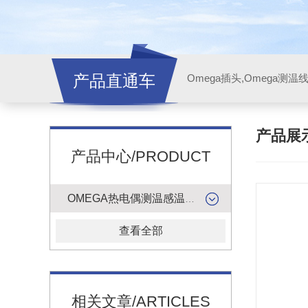
产品直通车
产品展
产品中心/PRODUCT
OMEGA热电偶测温感温升线
查看全部
相关文章/ARTICLES