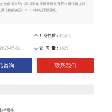
GA热电偶测温线由深圳市鑫博恒业科技有限公司优势提供，
得信赖的美国OMEGA热电偶测温线。
厂商性质：
代理商
2025-05-31
访 问 量：
1629
品咨询
联系我们
技术规格