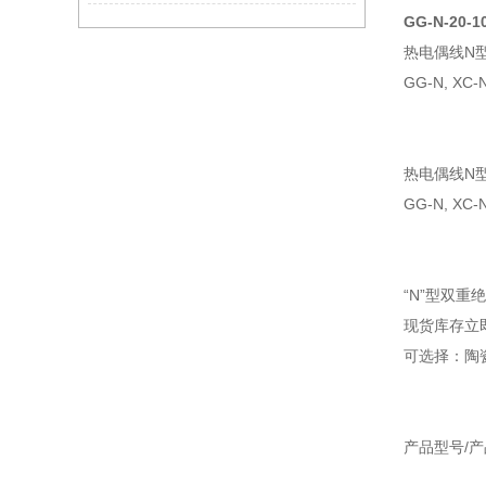
GG-N-20-1
热电偶线N
GG-N, XC-N
热电偶线N
GG-N, XC-
“N”型双重
现货库存立
可选择：陶
产品型号/