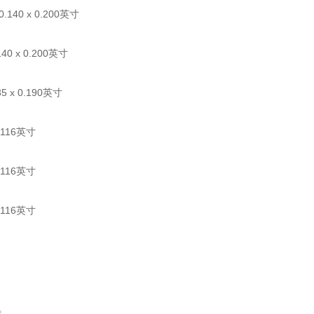
140 x 0.200英寸
0 x 0.200英寸
 x 0.190英寸
.116英寸
.116英寸
.116英寸
线。