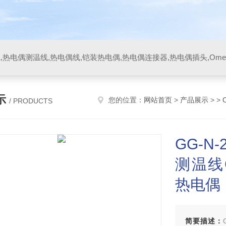
示
您的位置：
网站首页
>
产品展示
> >
/ PRODUCTS
GG-N-
测温线G
热电偶
简要描述：