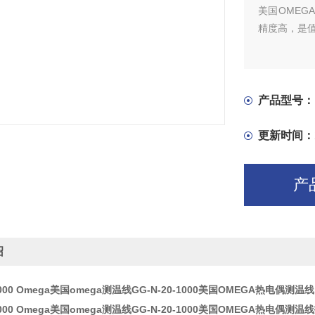
美国OME
精度高，是值
产品型号：
更新时间：
产
绍
-1000 Omega美国omega测温线GG-N-20-1000美国OMEGA热电偶测温线
-1000 Omega美国omega测温线GG-N-20-1000美国OMEGA热电偶测温线