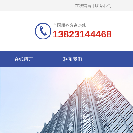
在线留言
|
联系我们
全国服务咨询热线：
13823144468
在线留言
联系我们