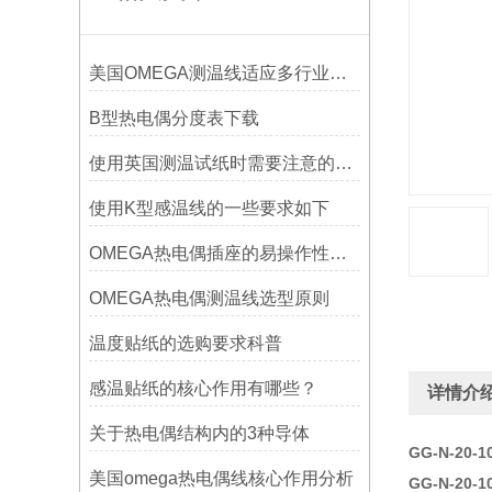
美国OMEGA测温线适应多行业需求
B型热电偶分度表下载
使用英国测温试纸时需要注意的事项
使用K型感温线的一些要求如下
OMEGA热电偶插座的易操作性探讨
OMEGA热电偶测温线选型原则
温度贴纸的选购要求科普
感温贴纸的核心作用有哪些？
详情介
关于热电偶结构内的3种导体
GG-N-20
美国omega热电偶线核心作用分析
GG-N-20