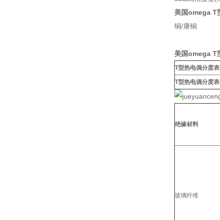
美国omega
铜/康铜
美国omega
T型热电偶分度表
T型热电偶分度表
绝缘材料
玻璃纤维