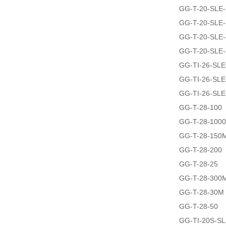
GG-T-20-SLE-
GG-T-20-SLE-
GG-T-20-SLE
GG-T-20-SLE
GG-TI-26-SL
GG-TI-26-SL
GG-TI-26-SLE
GG-T-28-100
GG-T-28-1000
GG-T-28-150
GG-T-28-200
GG-T-28-25
GG-T-28-300
GG-T-28-30M
GG-T-28-50
GG-TI-20S-S