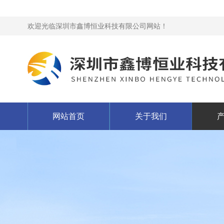
欢迎光临深圳市鑫博恒业科技有限公司网站！
网站首页
关于我们