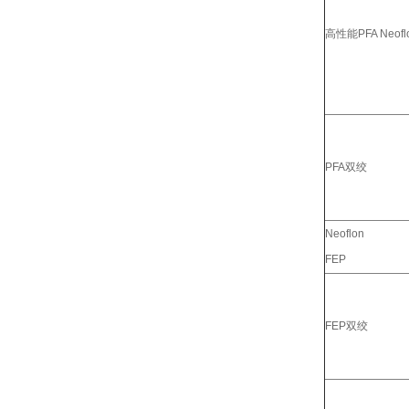
高性能PFA Neofl
PFA双绞
Neoflon
FEP
FEP双绞