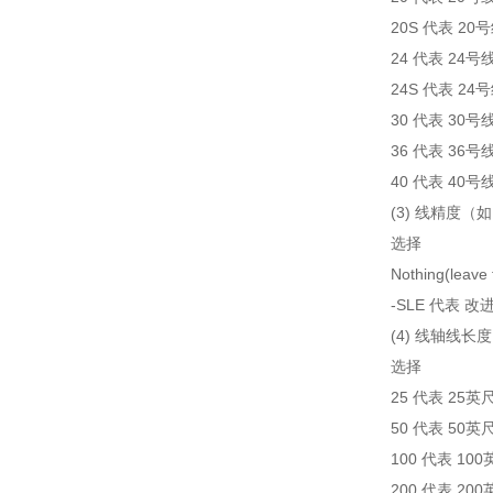
20S 代表 2
24 代表 24号
24S 代表 2
30 代表 30号
36 代表 36号
40 代表 40号
(3) 线精度
选择
Nothing(le
-SLE 代表
(4) 线轴线长度
选择
25 代表 25英
50 代表 50英
100 代表 10
200 代表 20