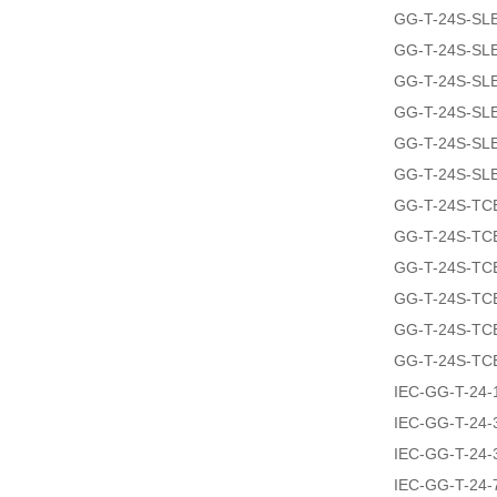
GG-T-24S-SL
GG-T-24S-SL
GG-T-24S-SL
GG-T-24S-SL
GG-T-24S-SL
GG-T-24S-SL
GG-T-24S-TC
GG-T-24S-TC
GG-T-24S-TC
GG-T-24S-TC
GG-T-24S-TC
GG-T-24S-TC
IEC-GG-T-24
IEC-GG-T-24
IEC-GG-T-24
IEC-GG-T-24-