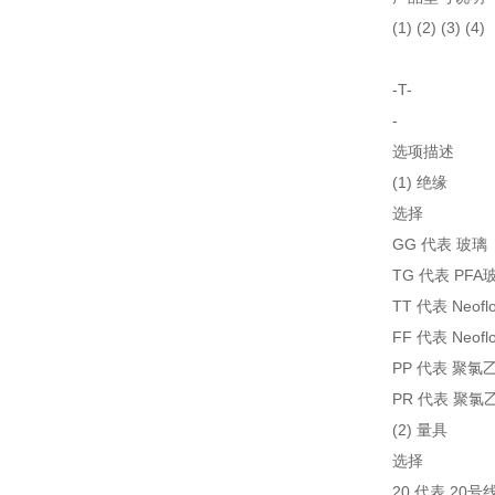
(1) (2) (3) (4)
-T-
-
选项描述
(1) 绝缘
选择
GG 代表 玻璃
TG 代表 PFA
TT 代表 Neof
FF 代表 Neofl
PP 代表 聚氯
PR 代表 聚氯
(2) 量具
选择
20 代表 20号