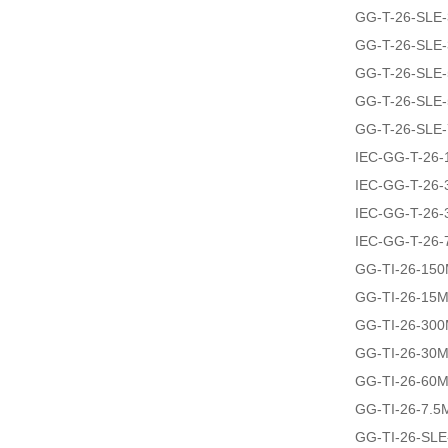
GG-T-26-SLE
GG-T-26-SLE
GG-T-26-SLE-
GG-T-26-SLE-
GG-T-26-SLE-
IEC-GG-T-26
IEC-GG-T-26
IEC-GG-T-26
IEC-GG-T-26-
GG-TI-26-15
GG-TI-26-15
GG-TI-26-30
GG-TI-26-30
GG-TI-26-60
GG-TI-26-7.5
GG-TI-26-SL